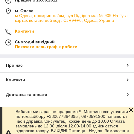
м. Одеса
м.Одеса, промринок 7км, вул.Підгірна маг.№ 909 На Гугл
картах вставте цей код : CJRV+P6, Одеса, Україна
Контакти
Сьогодні вихідний
Показати весь графік роботи
Про нас
Контакти
Доставка та оплата
Графік роботи
Вибачте ми зараз не працюємо !!! Можливо все уточнити
по тел.вайберу +380677364895 , 0973591900 наявність і
час відправки.Консультації кожен день до 18.00 Оплата
Повна версія сайту
замовлень до 12.00 ,після 12.00-14.00 здійснюється
відправка товару. ВИХІДНІ Пятниця , Неділя. Замовлення