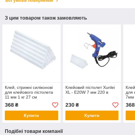
Всі умови повернення
З цим товаром також замовляють
Клей, стрижні силіконові
Клейовий пістолет Xunlei
Клей
для клейового пістолета
XL - E20W 7 мм 220 в
для 
11 мм 1 кг 27 см
7мм 
368
230
368
₴
₴
Купити
Купити
Подібні товари компанії