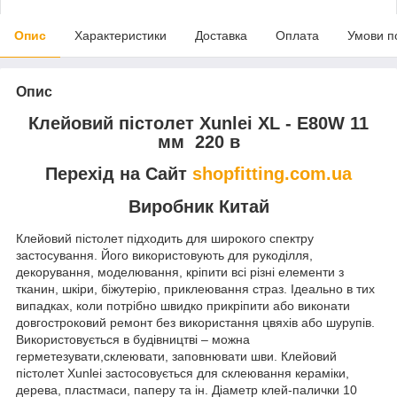
Опис
Характеристики
Доставка
Оплата
Умови п
Опис
Клейовий пістолет Xunlei XL - E80W 11
мм 220 в
Перехід на Сайт
shopfitting.com.ua
Виробник Китай
Клейовий пістолет підходить для широкого спектру
застосування. Його використовують для рукоділля,
декорування, моделювання, кріпити всі різні елементи з
тканин, шкіри, біжутерію, приклеювання страз.
Ідеально в тих
випадках, коли потрібно швидко прикріпити або виконати
довгостроковий ремонт без використання цвяхів або шурупів.
Використовується в будівництві – можна
герметезувати,склеювати, заповнювати шви.
Клейовий
пістолет Xunlei застосовується для склеювання кераміки,
дерева, пластмаси, паперу та ін. Діаметр клей-палички 10