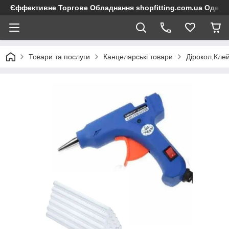
Єффективне Торгове Обладнання shopfitting.com.ua Одеса
Товари та послуги
Канцелярські товари
Дірокол,Клей