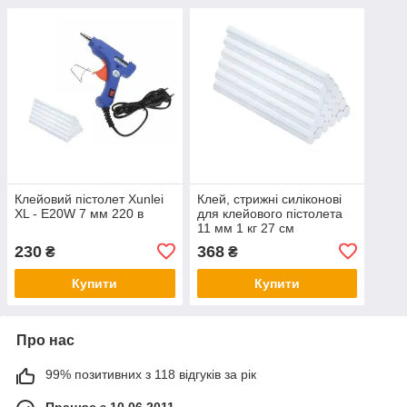
Клейовий пістолет Xunlei
Клей, стрижні силіконові
XL - E20W 7 мм 220 в
для клейового пістолета
11 мм 1 кг 27 см
230
368
₴
₴
Купити
Купити
Про нас
99% позитивних з 118 відгуків за рік
Працює з 10.06.2011