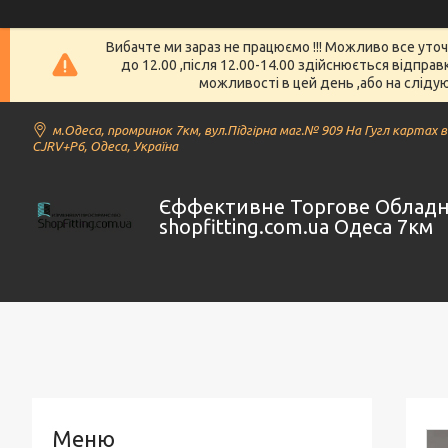
Вибачте ми зараз не працюємо !!! Можливо все уто
до 12.00 ,після 12.00-14.00 здійснюється відпра
можливості в цей день ,або на слідую
м.Одеса, промринок 7км, вул.Підгірна маг.№ 909 На Гугл картах 
CJRV+P6, Одеса, Україна
Єффективне Торгове Облад
shopfitting.com.ua Одеса 7км