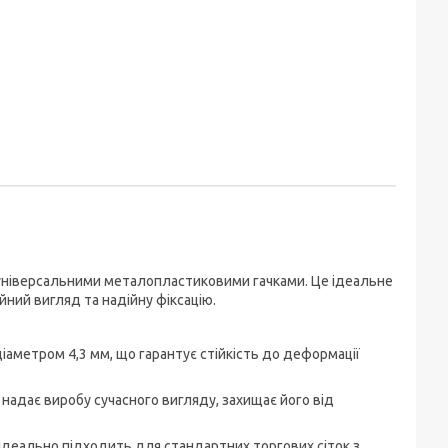
 універсальними металопластиковими гачками. Це ідеальне
йний вигляд та надійну фіксацію.
аметром 4,3 мм, що гарантує стійкість до деформації
надає виробу сучасного вигляду, захищає його від
 ідеально підходить для стандартних торгових сіток з