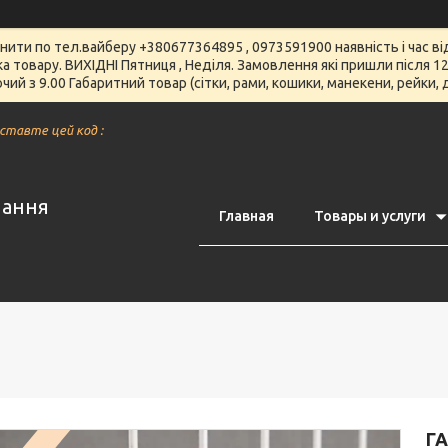
чнити по тел.вайберу +380677364895 , 0973591900 наявність і час 
вка товару. ВИХІДНІ Пятниця , Неділя. Замовлення які пришли після
чий з 9.00 Габаритний товар (сітки, рами, кошики, манекени, рейки,
вставте цей код :
нання
Главная
Товары и услуги
Г