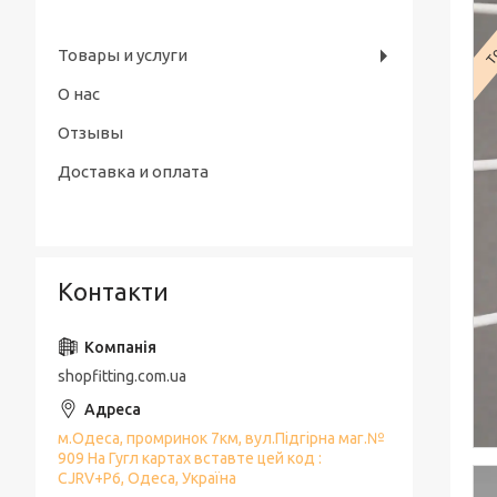
То
Товары и услуги
О нас
Отзывы
Доставка и оплата
Контакти
shopfitting.com.ua
м.Одеса, промринок 7км, вул.Підгірна маг.№
909 На Гугл картах вставте цей код :
CJRV+P6, Одеса, Україна