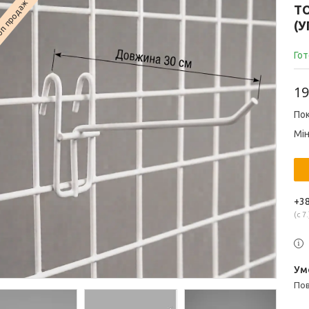
п продаж
ТО
(У
Гот
19
Пок
Мін
+38
с 7.
п