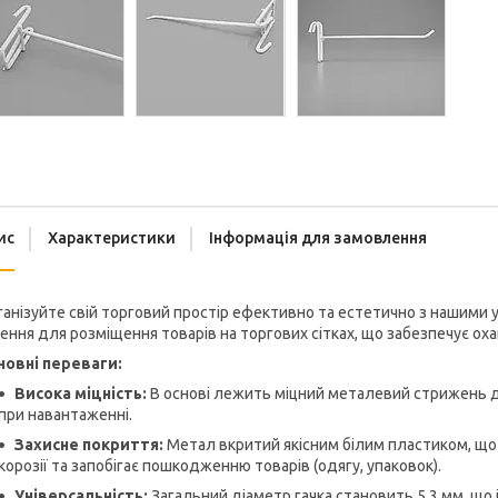
ис
Характеристики
Інформація для замовлення
анізуйте свій торговий простір ефективно та естетично з нашими
ення для розміщення товарів на торгових сітках, що забезпечує оха
новні переваги:
Висока міцність:
В основі лежить міцний металевий стрижень ді
при навантаженні.
Захисне покриття:
Метал вкритий якісним білим пластиком, що 
корозії та запобігає пошкодженню товарів (одягу, упаковок).
Універсальність:
Загальний діаметр гачка становить 5,3 мм, що