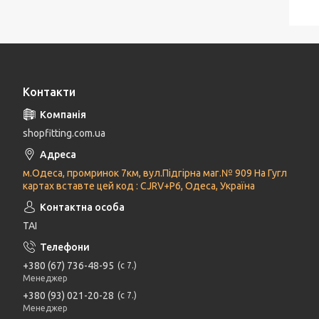
Контакти
shopfitting.com.ua
м.Одеса, промринок 7км, вул.Підгірна маг.№ 909 На Гугл
картах вставте цей код : CJRV+P6, Одеса, Україна
ТАІ
+380 (67) 736-48-95
с 7.
Менеджер
+380 (93) 021-20-28
с 7.
Менеджер