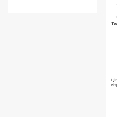
Те
Ці 
віт