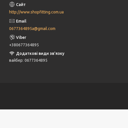
http://www.shopfitting.com.ua
0677364895a@gmail.com
+380677364895
вайбер
0677364895