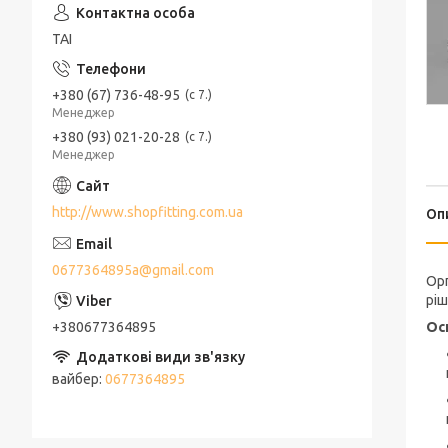
ТАІ
+380 (67) 736-48-95
с 7.
Менеджер
+380 (93) 021-20-28
с 7.
Менеджер
http://www.shopfitting.com.ua
Оп
0677364895a@gmail.com
Орг
ріш
+380677364895
Ос
вайбер
0677364895