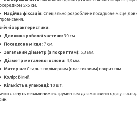
осередком 5х5 см.
Надійна фіксація:
Спеціально розроблене посадкове місце довжи
провисання.
хнічні характеристики:
Довжина робочої частини:
30 см.
Посадкове місце:
7 см.
Загальний діаметр (з покриттям):
5,3 мм.
Діаметр металевої основи:
4,3 мм.
Матеріал:
Сталь з полімерним (пластиковим) покриттям.
Колір:
Білий.
Кількість в упаковці:
10 шт.
гачки стануть незамінним інструментом для магазинів одягу, госпо
рин.