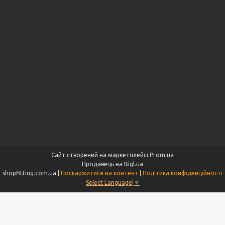
Сайт створений на маркетплейсі
Prom.ua
Продавець на Bigl.ua
shopfitting.com.ua |
Поскаржитися на контент
|
Політика конфіденційності
Select Language
▼