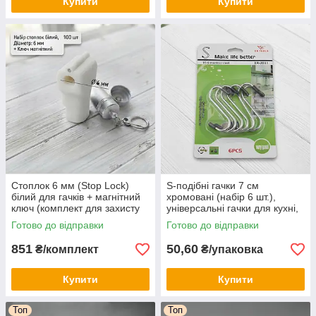
Купити
Купити
Стоплок 6 мм (Stop Lock)
S-подібні гачки 7 см
білий для гачків + магнітний
хромовані (набір 6 шт.),
ключ (комплект для захисту
універсальні гачки для кухні,
товарів)
ванної та гардеробу (захват
Готово до відправки
Готово до відправки
18 мм)
851
50,60
₴/комплект
₴/упаковка
Купити
Купити
Топ
Топ