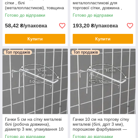
сітки , білі
металопластикові для
(металопластикові), товщина
торгової сітки, довжина ,
3.4 мм, упаковка 10 шт.
колір білий (упаковка 10 шт)
Готово до відправки
Готово до відправки
58,42
193,20
₴/упаковка
₴/упаковка
Купити
Купити
Топ продажів
Топ продажів
Гачки 5 см на сітку металеві
Гачки 10 см на торгову сітку
білі (робоча довжина),
металеві (білі, дріт 3 мм),
діаметр 3 мм, упакування 10
порошкове фарбування —
шт. Гачки торгові для
упаковка 10 шт.
Готово до відправки
Готово до відправки