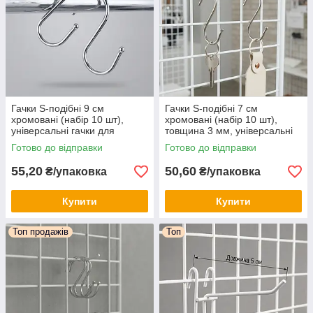
Гачки S-подібні 9 см
Гачки S-подібні 7 см
хромовані (набір 10 шт),
хромовані (набір 10 шт),
універсальні гачки для
товщина 3 мм, універсальні
торгівлі ,кухні, ванної та
підвісні гачки для магазину ,
Готово до відправки
Готово до відправки
гардеробу
дому та кухні
55,20
50,60
₴/упаковка
₴/упаковка
Купити
Купити
Топ продажів
Топ