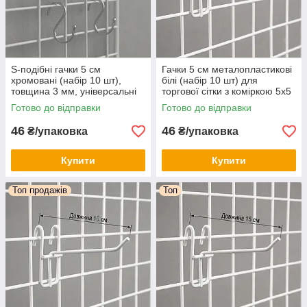
S-подібні гачки 5 см
Гачки 5 см металопластикові
хромовані (набір 10 шт),
білі (набір 10 шт) для
товщина 3 мм, універсальні
торгової сітки з коміркою 5х5
гачки-підвіси для торгівлі
см
Готово до відправки
Готово до відправки
,дому, кухні та гаража
46
46
₴/упаковка
₴/упаковка
Купити
Купити
Топ продажів
Топ