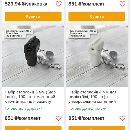
523,94
851
₴/упаковка
₴/комплект
Купити
Купити
Набір стоплоків 6 мм (Stop
Набір стоплоків 4 мм для
Lock) , 100 шт. + магнітний
гачків (білі, 100 шт.) +
ключ-знімач для захисту
універсальний магнітний
товару на гачках
ключ-знімач для торгового
Готово до відправки
Готово до відправки
обладнання
851
851
₴/комплект
₴/комплект