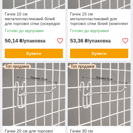
Гачок 10 см
Гачок 15 см
металопластиковий білий
металопластиковий для
для торгової сітки (осередок
торгової сітки білий (комплект
5х5 см), товщина прута 3.4
10 шт.) для комірки 5х5 см
Готово до відправки
Готово до відправки
мм, набір 10 шт.
50,14
53,36
₴/упаковка
₴/упаковка
Купити
Купити
Топ продажів
Топ продажів
Гачки 20 см для торгової
Гачки 30 см