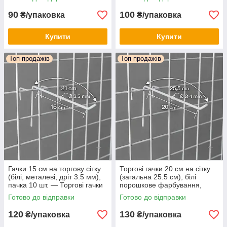
сітчастого обладнання
90
100
₴/упаковка
₴/упаковка
Купити
Купити
Топ продажів
Топ продажів
Гачки 15 см на торгову сітку
Торгові гачки 20 см на сітку
(білі, металеві, дріт 3.5 мм),
(загальна 25.5 см), білі
пачка 10 шт. — Торгові гачки
порошкове фарбування,
для сітки з коміркою 5х5 см
діаметр 4 мм (упаковка 10
Готово до відправки
Готово до відправки
шт.)
120
130
₴/упаковка
₴/упаковка