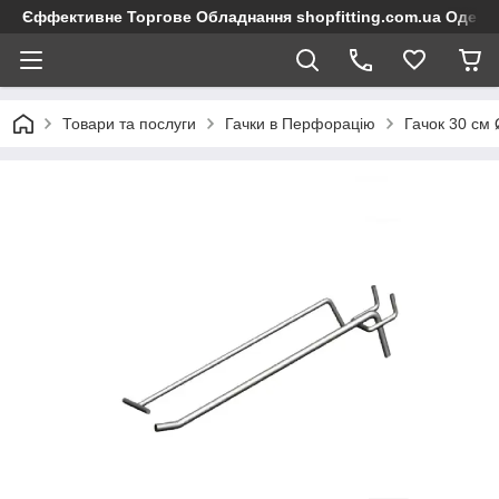
Єффективне Торгове Обладнання shopfitting.com.ua Одеса
Товари та послуги
Гачки в Перфорацію
Гачок 30 см