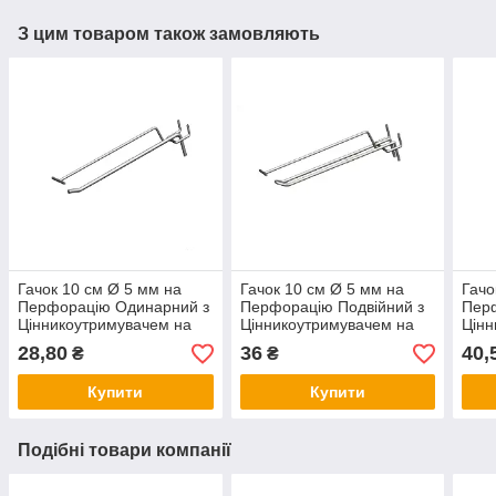
З цим товаром також замовляють
Гачок 10 см Ø 5 мм на
Гачок 10 см Ø 5 мм на
Гачо
Перфорацію Одинарний з
Перфорацію Подвійний з
Перф
Цінникоутримувачем на
Цінникоутримувачем на
Цінн
перфорований стелаж
перфорований стелаж
пер
28,80
36
40,
₴
₴
Купити
Купити
Подібні товари компанії