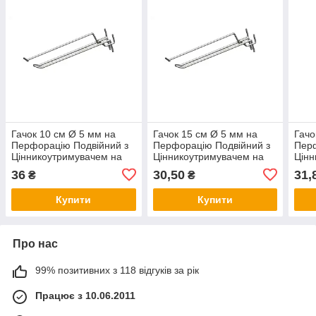
Гачок 10 см Ø 5 мм на
Гачок 15 см Ø 5 мм на
Гачо
Перфорацію Подвійний з
Перфорацію Подвійний з
Пер
Цінникоутримувачем на
Цінникоутримувачем на
Цінн
перфорований стелаж
перфорований стелаж
пер
36
30,50
31,
₴
₴
Купити
Купити
Про нас
99% позитивних з 118 відгуків за рік
Працює з 10.06.2011