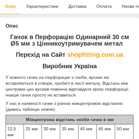
Опис
Характеристики
Доставка
Оплата
Умови п
Опис
Гачок в Перфорацію Одинарний 30 см
Ø5 мм з Цінникоутримувачем метал
Перехід на Сайт
shopfitting.com.ua
Виробник Україна
У кожного гачка на перфорацію є скоба, вусики які
вставляються в отвори, пробиті в листі металу. Відстань між
центрами цих вусиків повинна відповідати кроку перфорації,
інакше гачок просто не вставиться.
У нас в наявності гачки з різною міжцентровою відстанню
(дивись таблицю нижче).
Міжцентрова відстань скоби гачка в мм
22,5
25 мм
30 мм
35 мм
40 мм
45 мм
50 мм
мм