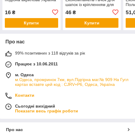
шапок із кріпленням для
Поли
економпанелі хромована
взут
16
46
51,
₴
₴
Купити
Купити
Про нас
99% позитивних з 118 відгуків за рік
Працює з 10.06.2011
м. Одеса
м.Одеса, промринок 7км, вул.Підгірна маг.№ 909 На Гугл
картах вставте цей код : CJRV+P6, Одеса, Україна
Контакти
Сьогодні вихідний
Показати весь графік роботи
Про нас