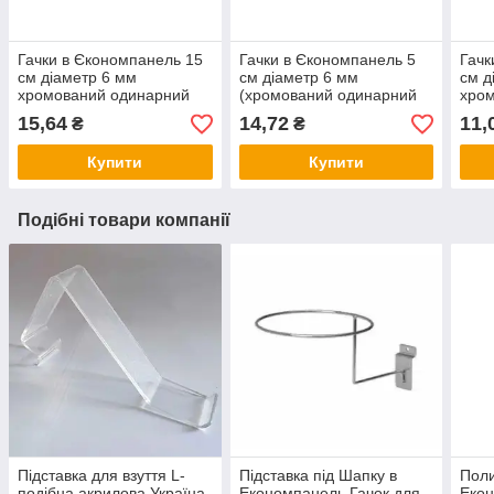
Гачки в Єкономпанель 15
Гачки в Єкономпанель 5
Гачк
см діаметр 6 мм
см діаметр 6 мм
см д
хромований одинарний
(хромований одинарний
хро
15,64
14,72
11,
₴
₴
Купити
Купити
Подібні товари компанії
Підставка для взуття L-
Підставка під Шапку в
Поли
подібна акрилова Україна
Економпанель Гачок для
Екон