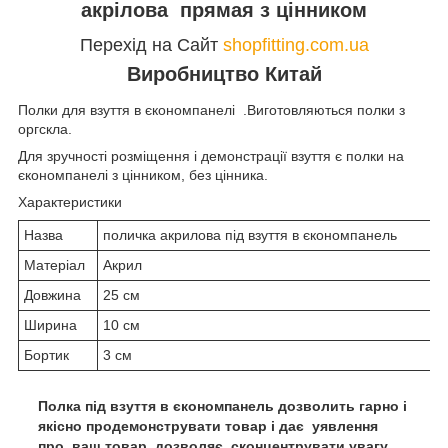
акрілова прямая з цінником
Перехід на Сайт
shopfitting.com.ua
Виробництво Китай
Полки для взуття в єкономпанелі .Виготовляються полки з
оргскла.
Для зручності розміщення і демонстрації взуття є полки на
єкономпанелі з цінником, без цінника.
Характеристики
Назва
поличка акрилова під взуття в єкономпанель
Матеріал
Акрил
Довжина
25 см
Ширина
10 см
Бортик
3 см
Полка під взуття в єкономпанель дозволить гарно і
якісно продемонструвати товар і дає уявлення
про ваш товар, дозволяє сконцентрувати увагу