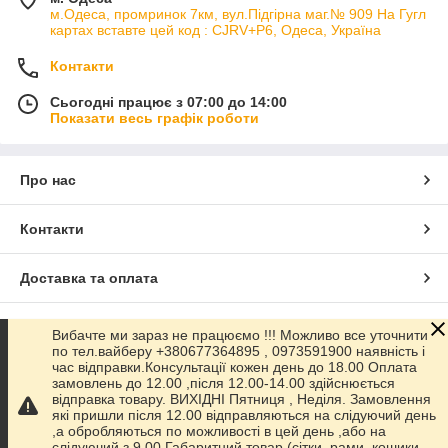
м.Одеса, промринок 7км, вул.Підгірна маг.№ 909 На Гугл
картах вставте цей код : CJRV+P6, Одеса, Україна
Контакти
Сьогодні працює з 07:00 до 14:00
Показати весь графік роботи
Про нас
Контакти
Доставка та оплата
Графік роботи
Вибачте ми зараз не працюємо !!! Можливо все уточнити
по тел.вайберу +380677364895 , 0973591900 наявність і
час відправки.Консультації кожен день до 18.00 Оплата
Повна версія сайту
замовлень до 12.00 ,після 12.00-14.00 здійснюється
відправка товару. ВИХІДНІ Пятниця , Неділя. Замовлення
які пришли після 12.00 відправляються на слідуючий день
Сайт створено на маркетплейсі
Prom.ua
,а обробляються по можливості в цей день ,або на
слідуючий з 9.00 Габаритний товар (сітки, рами, кошики,