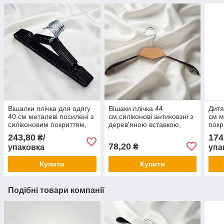
Вішалки плічка для одягу
Вішаки плічка 44
Дитя
40 см металеві посилені з
см,силіконові антиковзні з
см м
силіконовим покриттям,
дерев'яною вставкою,
покр
антиковзні, комплект 10
чорні металеві вішалки
Чорн
243,80
174
₴/
шт.
для одягу
78,20
₴
упаковка
упа
Купити
Купити
Подібні товари компанії