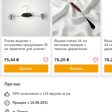
Плічка вішалки з
Вішаки-плічка 44 см
Віша
потужними прищіпками 35
металеві преміум з
44 с
см тремпеля для штанів і
темною дерев'яною
дере
спідниць уп.5 шт з чорною
вставкою та силіконовим
силі
дерев'яною вставкою
покриттям
анти
75,44
78,20
78,
₴
₴
одяг
Купити
Купити
Про нас
99% позитивних з 118 відгуків за рік
Працює з 10.06.2011
м. Одеса