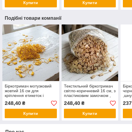
Купити
Купити
Подібні товари компанії
Біркотримач мотузковий
Текстильний біркотримач
Бірк
жовтий 16 см для
світло-коричневий 16 см, з
чорн
кріплення етикеток і
пластиковим замочком ,
,шну
цінників, текстильний
одноразова пломба-
та в
248,40
248,40
237
₴
₴
тримач-пломба 1000 шт
шнурок 1000 шт
Купити
Купити
Про нас