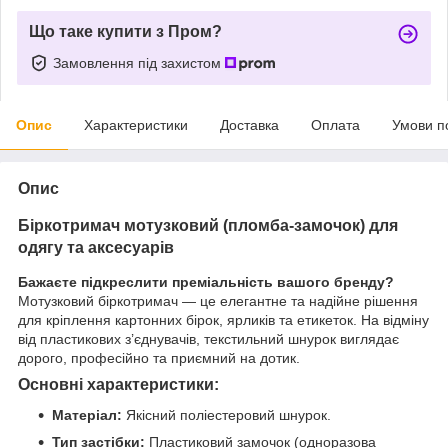
Що таке купити з Пром?
Замовлення під захистом
Опис
Характеристики
Доставка
Оплата
Умови п
Опис
Біркотримач мотузковий (пломба-замочок) для
одягу та аксесуарів
Бажаєте підкреслити преміальність вашого бренду?
Мотузковий біркотримач — це елегантне та надійне рішення
для кріплення картонних бірок, ярликів та етикеток. На відміну
від пластикових з’єднувачів, текстильний шнурок виглядає
дорого, професійно та приємний на дотик.
Основні характеристики:
Матеріал:
Якісний поліестеровий шнурок.
Тип застібки:
Пластиковий замочок (одноразова