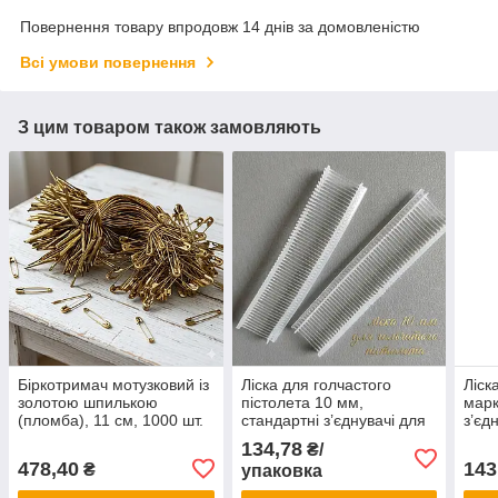
Повернення товару впродовж 14 днів за домовленістю
Всі умови повернення
З цим товаром також замовляють
Біркотримач мотузковий із
Ліска для голчастого
Ліск
золотою шпилькою
пістолета 10 мм,
марк
(пломба), 11 см, 1000 шт.
стандартні з’єднувачі для
з’єд
(Золотистий)
етикеток. , 5000 шт/уп.
піст
134,78
₴/
478,40
143
₴
упаковка