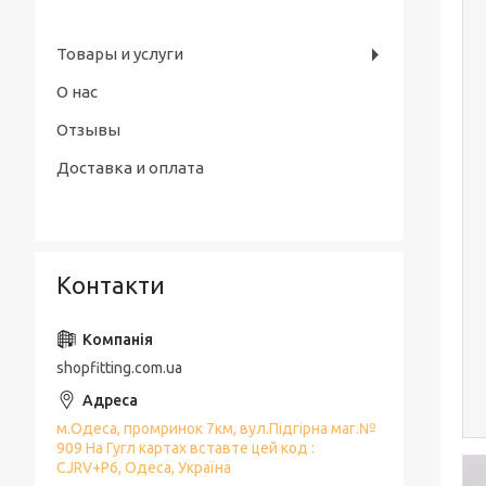
Товары и услуги
О нас
Отзывы
Доставка и оплата
Контакти
shopfitting.com.ua
м.Одеса, промринок 7км, вул.Підгірна маг.№
909 На Гугл картах вставте цей код :
CJRV+P6, Одеса, Україна