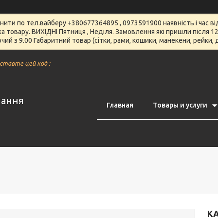
чнити по тел.вайберу +380677364895 , 0973591900 наявність і час 
вка товару. ВИХІДНІ Пятниця , Неділя. Замовлення які пришли після
чий з 9.00 Габаритний товар (сітки, рами, кошики, манекени, рейки,
вставте цей код :
нання
Главная
Товары и услуги
К