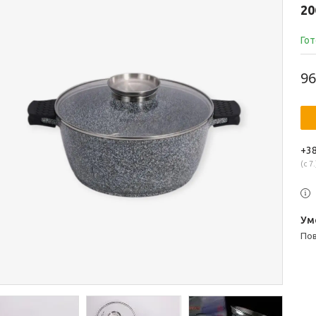
20
Гот
96
+38
с 7.
п