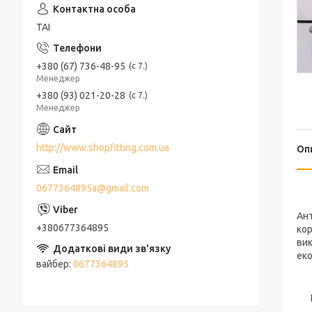
ТАІ
+380 (67) 736-48-95
с 7.
Менеджер
+380 (93) 021-20-28
с 7.
Менеджер
http://www.shopfitting.com.ua
Оп
0677364895a@gmail.com
Ант
+380677364895
кор
вик
еко
вайбер
0677364895