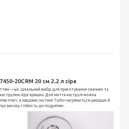
450-20CRM 20 см 2.2 л сіра
ттям —це ідеальний вибір для приготування смачних та
 з каструлею йде кришка. Для миття каструлі можна
ів плит, а завдяки системі Turbo нагрівається швидше й
ує високу стійкість до подряпин .