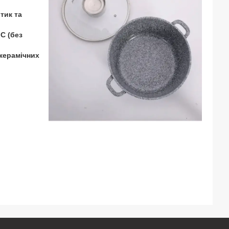
тик та
C (без
окерамічних