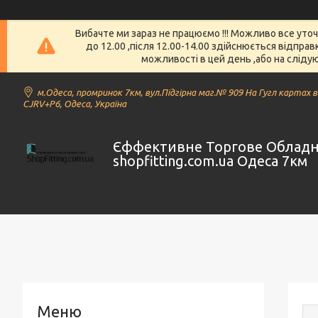
Вибачте ми зараз не працюємо !!! Можливо все уто
до 12.00 ,після 12.00-14.00 здійснюється відпра
можливості в цей день ,або на слідую
м.Одеса, промринок 7км, вул.Підгірна маг.№ 909 На Гугл картах 
CJRV+P6, Одеса, Україна
Єффективне Торгове Облад
shopfitting.com.ua Одеса 7км