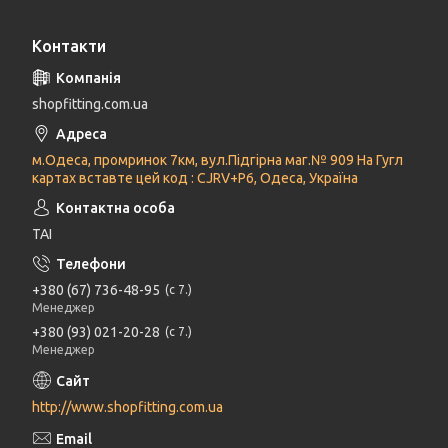
Контакти
shopfitting.com.ua
м.Одеса, промринок 7км, вул.Підгірна маг.№ 909 На Гугл
картах вставте цей код : CJRV+P6, Одеса, Україна
ТАІ
+380 (67) 736-48-95
с 7.
Менеджер
+380 (93) 021-20-28
с 7.
Менеджер
http://www.shopfitting.com.ua