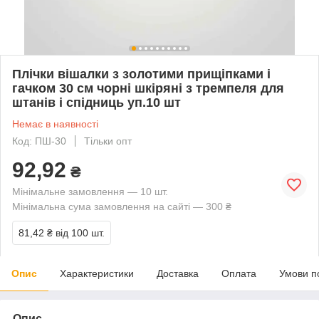
Плічки вішалки з золотими прищіпками і
гачком 30 см чорні шкіряні з тремпеля для
штанів і спідниць уп.10 шт
Немає в наявності
Код: ПШ-30
Тільки опт
92,92
₴
Мінімальне замовлення — 10 шт.
Мінімальна сума замовлення на сайті — 300 ₴
81,42 ₴
від 100 шт.
Опис
Характеристики
Доставка
Оплата
Умови п
Опис