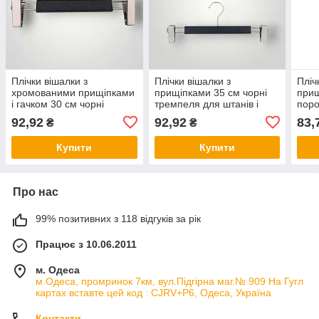
Плічки вішалки з
Плічки вішалки з
Пліч
хромованими прищіпками
прищіпками 35 см чорні
прищ
і гачком 30 см чорні
тремпеля для штанів і
поро
шкіряні з тремпеля для
спідниць уп.10 шт
вста
92,92
92,92
83,
₴
₴
штанів і спідниць уп.10 шт
штан
Купити
Купити
Про нас
99% позитивних з 118 відгуків за рік
Працює з 10.06.2011
м. Одеса
м.Одеса, промринок 7км, вул.Підгірна маг.№ 909 На Гугл
картах вставте цей код : CJRV+P6, Одеса, Україна
Контакти