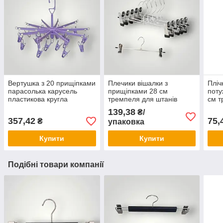
Вертушка з 20 прищіпками
Плечики вішалки з
Пліч
парасолька карусель
прищіпками 28 см
поту
пластикова кругла
тремпеля для штанів
см т
Польща для дрібничок
спідниць металеві
спід
139,38
₴/
упаковка 10 шт
дере
357,42
75,
₴
упаковка
Купити
Купити
Подібні товари компанії