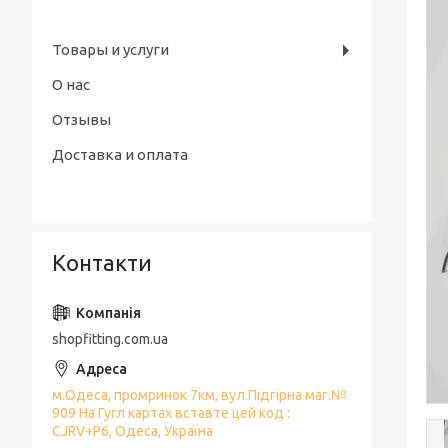
Товары и услуги
О нас
Отзывы
Доставка и оплата
Контакти
shopfitting.com.ua
м.Одеса, промринок 7км, вул.Підгірна маг.№
909 На Гугл картах вставте цей код :
CJRV+P6, Одеса, Україна