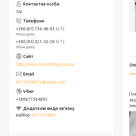
ТАІ
+380 (67) 736-48-95
с 7.
Менеджер
+380 (93) 021-20-28
с 7.
Менеджер
http://www.shopfitting.com.ua
Оп
0677364895a@gmail.com
Пле
+380677364895
зру
зми
вайбер
0677364895