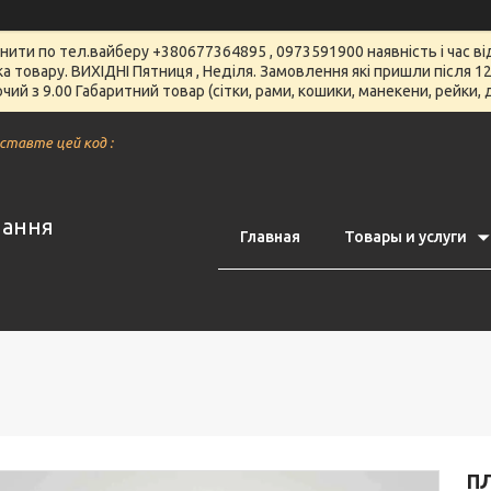
чнити по тел.вайберу +380677364895 , 0973591900 наявність і час 
вка товару. ВИХІДНІ Пятниця , Неділя. Замовлення які пришли після
чий з 9.00 Габаритний товар (сітки, рами, кошики, манекени, рейки,
вставте цей код :
нання
Главная
Товары и услуги
ПЛ