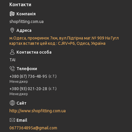
Контакти
shopfitting.com.ua
м.Одеса, промринок 7км, вул.Підгірна маг.№ 909 На Гугл
картах вставте цей код : CJRV+P6, Одеса, Україна
ТАІ
+380 (67) 736-48-95
с 7.
Менеджер
+380 (93) 021-20-28
с 7.
Менеджер
http://www.shopfitting.com.ua
0677364895a@gmail.com