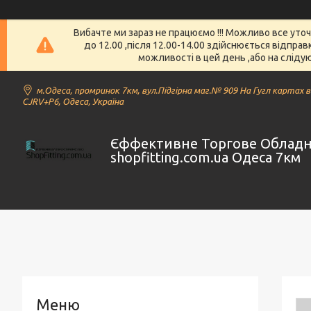
Вибачте ми зараз не працюємо !!! Можливо все уто
до 12.00 ,після 12.00-14.00 здійснюється відпра
можливості в цей день ,або на слідую
м.Одеса, промринок 7км, вул.Підгірна маг.№ 909 На Гугл картах 
CJRV+P6, Одеса, Україна
Єффективне Торгове Облад
shopfitting.com.ua Одеса 7км