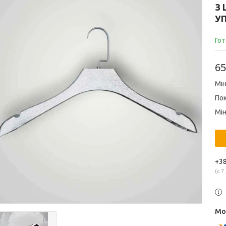
З
У
Гот
65
Мін
Пок
Мін
+38
с 7.