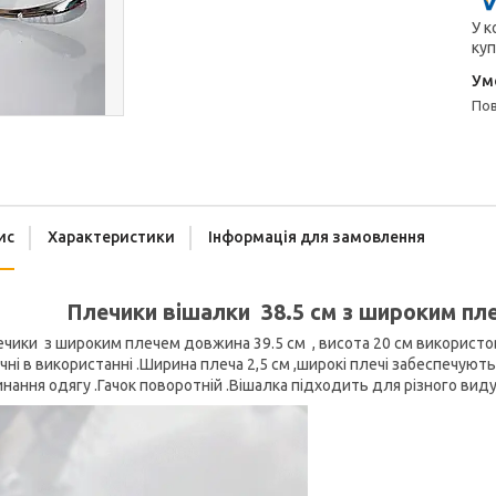
У к
куп
п
ис
Характеристики
Інформація для замовлення
Плечики вішалки 38.5 см з широким пле
чики з широким плечем довжина 39.5 см , висота 20 см використо
чні в використанні .Ширина плеча 2,5 см ,широкі плечі забеспечую
нання одягу .Гачок поворотній .Вішалка підходить для різного виду 