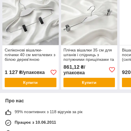
Силіконові вішалки-
Плічка вішалки 35 см для
Віша
плічики 40 см металевих з
штанів і спідниць з
поси
білою дерев'яною
потужними прищіпками та
(сил
вставкою та потужними
білою дерев'яною
анти
861,12
₴/
прищіпками, (10 шт.)
вставкою (упаковка 10 шт)
мага
1 127
920
₴/упаковка
упаковка
Купити
Купити
Про нас
99% позитивних з 118 відгуків за рік
Працює з 10.06.2011