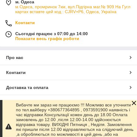
м. Одеса
м.Одеса, промринок 7км, вул.Підгірна маг.№ 909 На Гугл
картах вставте цей код : CJRV+P6, Одеса, Україна
Контакти
Сьогодні працює з 07:00 до 14:00
Показати весь графік роботи
Про нас
Контакти
Доставка та оплата
Графік роботи
Вибачте ми зараз не працюємо !!! Можливо все уточнити
по тел.вайберу +380677364895 , 0973591900 наявність і
час відправки.Консультації кожен день до 18.00 Оплата
Повна версія сайту
замовлень до 12.00 ,після 12.00-14.00 здійснюється
відправка товару. ВИХІДНІ Пятниця , Неділя. Замовлення
які пришли після 12.00 відправляються на слідуючий день
Сайт створено на маркетплейсі
Prom.ua
,а обробляються по можливості в цей день ,або на