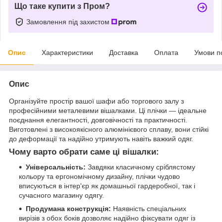
Що таке купити з Пром?
Замовлення під захистом
Опис
Характеристики
Доставка
Оплата
Умови п
Опис
Організуйте простір вашої шафи або торгового залу з
професійними металевими вішалками. Ці плічки — ідеальне
поєднання елегантності, довговічності та практичності.
Виготовлені з високоякісного алюмінієвого сплаву, вони стійкі
до деформації та надійно утримують навіть важкий одяг.
Чому варто обрати саме ці вішалки:
Універсальність:
Завдяки класичному сріблястому
кольору та ергономічному дизайну, плічки чудово
вписуються в інтер'єр як домашньої гардеробної, так і
сучасного магазину одягу.
Продумана конструкція:
Наявність спеціальних
вирізів з обох боків дозволяє надійно фіксувати одяг із