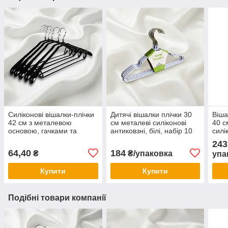
Силіконові вішалки-плічки
Дитячі вішалки плічки 30
Віша
42 см з металевою
см металеві силіконові
40 с
основою, гачками та
антиковзні, білі, набір 10
силі
перекладиною —
шт.
анти
243
антиковзні для одягу
шт.
64,40
184
₴
₴/упаковка
упа
(ширина плеча 3.3 см)
Купити
Купити
Подібні товари компанії