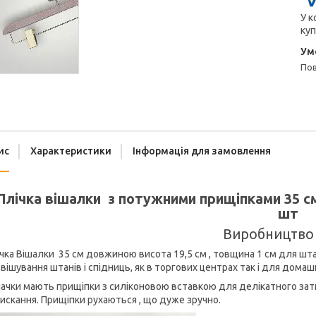
У к
куп
п
ис
Характеристики
Інформація для замовлення
Плічка вішалки з потужними прищіпками 35 см
шт
Виробництво
чка Вішалки 35 см довжиною висота 19,5 см , товщина 1 см для шт
вішування штанів і спідниць, як в торгових центрах так і для дома
ачки мають прищіпки з силіконовою вставкою для делікатного затис
искання. Прищіпки рухаються , що дуже зручно.