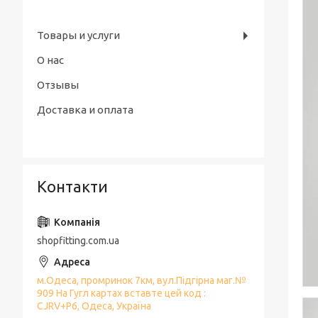
Товары и услуги
О нас
Отзывы
Доставка и оплата
Контакти
shopfitting.com.ua
м.Одеса, промринок 7км, вул.Підгірна маг.№
909 На Гугл картах вставте цей код :
CJRV+P6, Одеса, Україна