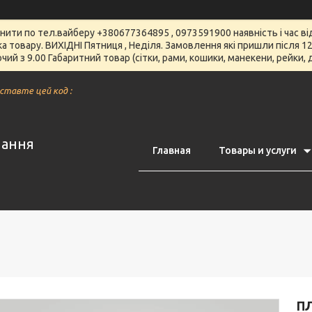
чнити по тел.вайберу +380677364895 , 0973591900 наявність і час 
вка товару. ВИХІДНІ Пятниця , Неділя. Замовлення які пришли після
чий з 9.00 Габаритний товар (сітки, рами, кошики, манекени, рейки,
вставте цей код :
нання
Главная
Товары и услуги
ПЛ