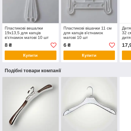
Пластикові вешалки
Пластикові вішачки 11 см
Детя
19х13,5 для капців
для капців в'єтнамок
32 с
в'єтнамок матові 10 шт
матові 10 шт
дитя
шт
8
6
17,
₴
₴
Купити
Купити
Подібні товари компанії