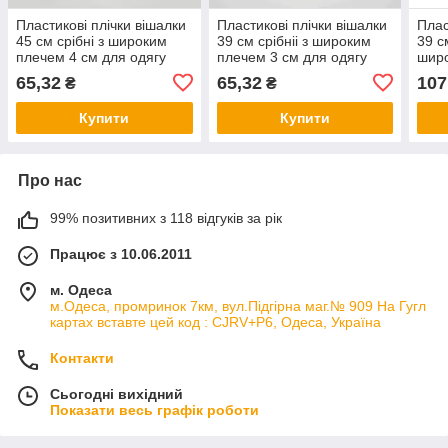
Пластикові плічки вішалки
Пластикові плічки вішалки
Плас
45 см срібні з широким
39 см срібніі з широким
39 с
плечем 4 см для одягу
плечем 3 см для одягу
широ
упаковка 10 шт
упаковка 10 шт
одяг
65,32
65,32
107
₴
₴
Купити
Купити
Про нас
99% позитивних з 118 відгуків за рік
Працює з 10.06.2011
м. Одеса
м.Одеса, промринок 7км, вул.Підгірна маг.№ 909 На Гугл
картах вставте цей код : CJRV+P6, Одеса, Україна
Контакти
Сьогодні вихідний
Показати весь графік роботи