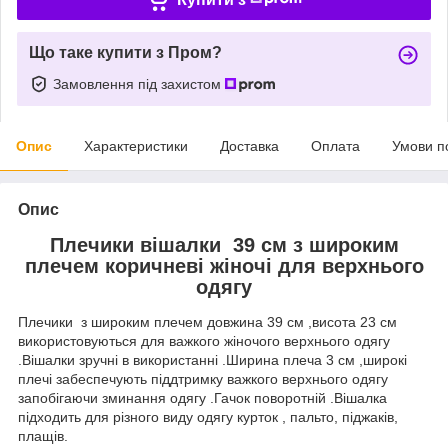
Що таке купити з Пром?
Замовлення під захистом
Опис
Характеристики
Доставка
Оплата
Умови п
Опис
Плечики вішалки 39 см з широким
плечем коричневі жіночі для верхнього
одягу
Плечики з широким плечем довжина 39 см ,висота 23 см
використовуються для важкого жіночого верхнього одягу
.Вішалки зручні в використанні .Ширина плеча 3 см ,широкі
плечі забеспечують піддтримку важкого верхнього одягу
запобігаючи зминання одягу .Гачок поворотній .Вішалка
підходить для різного виду одягу курток , пальто, піджаків,
плащів.