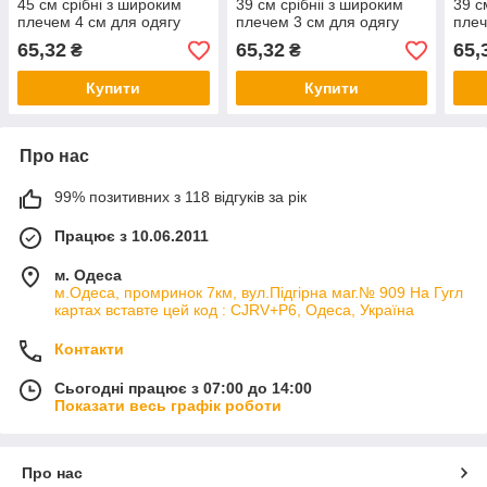
45 см срібні з широким
39 см срібніі з широким
39 с
плечем 4 см для одягу
плечем 3 см для одягу
плеч
упаковка 10 шт
упаковка 10 шт
упак
65,32
65,32
65,
₴
₴
Купити
Купити
Про нас
99% позитивних з 118 відгуків за рік
Працює з 10.06.2011
м. Одеса
м.Одеса, промринок 7км, вул.Підгірна маг.№ 909 На Гугл
картах вставте цей код : CJRV+P6, Одеса, Україна
Контакти
Сьогодні працює з 07:00 до 14:00
Показати весь графік роботи
Про нас