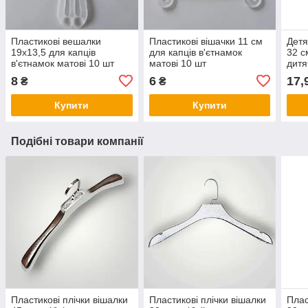
Пластикові вешалки
Пластикові вішачки 11 см
Детя
19х13,5 для капців
для капців в'єтнамок
32 с
в'єтнамок матові 10 шт
матові 10 шт
дитя
шт
8
6
17,
₴
₴
Купити
Купити
Подібні товари компанії
Пластикові плічки вішалки
Пластикові плічки вішалки
Плас