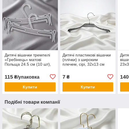
Дитячі вішачки тремпелі
Дитячі пластикові вішачки
Дитя
«Гребінець» матові
(плічки) з широким
віша
Польща 24.5 см (10 шт),
плечем, сірі, 32х13 см
23х3
плічки для дитячого одягу
одяг
та білизни
мага
115
7
140
₴/упаковка
₴
Купити
Купити
Подібні товари компанії