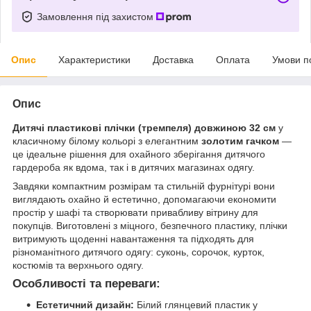
Замовлення під захистом
Опис
Характеристики
Доставка
Оплата
Умови п
Опис
Дитячі пластикові плічки (тремпеля) довжиною 32 см
у
класичному білому кольорі з елегантним
золотим гачком
—
це ідеальне рішення для охайного зберігання дитячого
гардероба як вдома, так і в дитячих магазинах одягу.
Завдяки компактним розмірам та стильній фурнітурі вони
виглядають охайно й естетично, допомагаючи економити
простір у шафі та створювати привабливу вітрину для
покупців. Виготовлені з міцного, безпечного пластику, плічки
витримують щоденні навантаження та підходять для
різноманітного дитячого одягу: суконь, сорочок, курток,
костюмів та верхнього одягу.
Особливості та переваги:
Естетичний дизайн:
Білий глянцевий пластик у