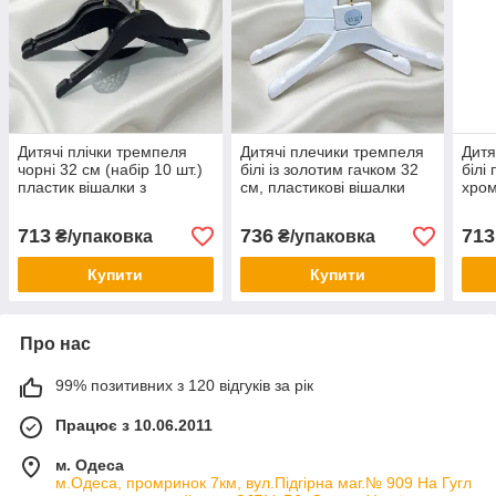
Дитячі плічки тремпеля
Дитячі плечики тремпеля
Дитя
чорні 32 см (набір 10 шт.)
білі із золотим гачком 32
білі
пластик вішалки з
см, пластикові вішалки
хром
хромованим гачком для
для верхнього одягу,
дитя
дитячого одягу в будинок і
суконь (для дому та
10 ш
713
736
713
₴/упаковка
₴/упаковка
для торгівлі
торгівлі)
Купити
Купити
Про нас
99% позитивних з 120 відгуків за рік
Працює з 10.06.2011
м. Одеса
м.Одеса, промринок 7км, вул.Підгірна маг.№ 909 На Гугл