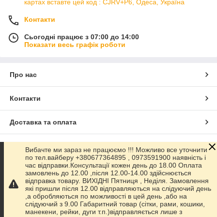
картах вставте цей код : CJRV+P6, Одеса, Україна
Контакти
Сьогодні працює з 07:00 до 14:00
Показати весь графік роботи
Про нас
Контакти
Доставка та оплата
Графік роботи
Вибачте ми зараз не працюємо !!! Можливо все уточнити
по тел.вайберу +380677364895 , 0973591900 наявність і
час відправки.Консультації кожен день до 18.00 Оплата
Повна версія сайту
замовлень до 12.00 ,після 12.00-14.00 здійснюється
відправка товару. ВИХІДНІ Пятниця , Неділя. Замовлення
які пришли після 12.00 відправляються на слідуючий день
Сайт створено на маркетплейсі
Prom.ua
,а обробляються по можливості в цей день ,або на
слідуючий з 9.00 Габаритний товар (сітки, рами, кошики,
манекени, рейки, дуги т.п.)відправляється лише з