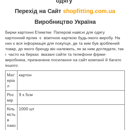
одягу
Перехід на Сайт
shopfitting.com.ua
Виробництво Україна
Бирки картонні Етикетки Паперові навісні для одягу
картонний ярлик є візитною карткою будь-якого виробу. На
них є вся інформація для покупця, де та ким був зроблений
товар, до якого бренду він належить, як за ним доглядати, так
і часто на бирках вказані сайти та телефони фірми-
виробника, призначене посилання на сайт компанії й багато
іншого.
Мат
картон
еріа
л
Роз
9 х 5см
мір
Кіль
1000 шт
кість
в
пако