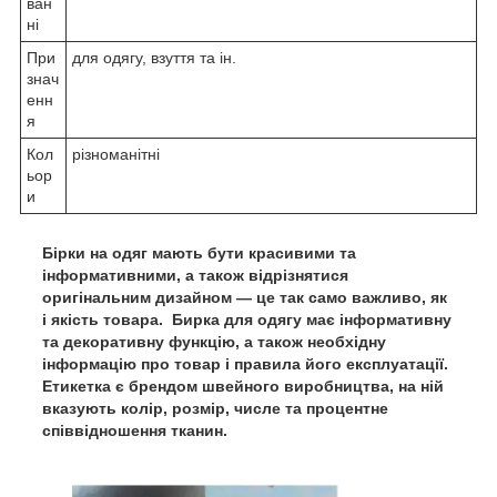
ван
ні
При
для одягу, взуття та ін.
знач
енн
я
Кол
різноманітні
ьор
и
Бірки на одяг мають бути красивими та
інформативними, а також відрізнятися
оригінальним дизайном — це так само важливо, як
і якість
товара
.
Бирка для одягу має інформативну
та декоративну функцію, а також необхідну
інформацію про товар і правила його експлуатації.
Етикетка є брендом швейного виробництва, на ній
вказують колір, розмір, числе та процентне
співвідношення тканин.