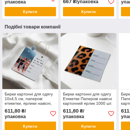
667
₴/упаковка
упаковка
упа
Купити
Купити
Подібні товари компанії
Бирки картонні для одягу
Бирки картонні для одягу
Бирк
10х4,5 см, паперові
Етикетки Паперові навісні
Папе
етикетки, ярлики навісні,
картонний ярлик 1000 шт.
карт
1000 шт/уп
611,80
611,80
611
₴/
₴/
упаковка
упаковка
упа
Купити
Купити