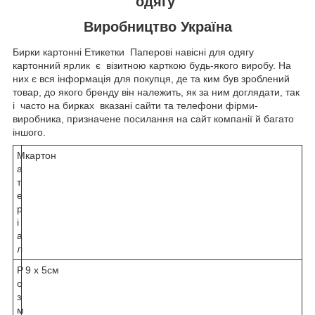
одягу
Виробництво Україна
Бирки картонні Етикетки Паперові навісні для одягу
картонний ярлик є візитною карткою будь-якого виробу. На
них є вся інформація для покупця, де та ким був зроблений
товар, до якого бренду він належить, як за ним доглядати, так
і часто на бирках вказані сайти та телефони фірми-
виробника, призначене посилання на сайт компанії й багато
іншого.
М
картон
а
т
е
р
і
а
л
Р
9 х 5см
о
з
м