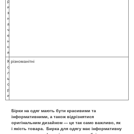
р
и
з
н
а
ч
е
н
н
я
К
різноманітні
о
л
ь
о
р
и
Бірки на одяг мають бути красивими та
інформативними, а також відрізнятися
оригінальним дизайном — це так само важливо, як
і якість
товара
.
Бирка для одягу має інформативну