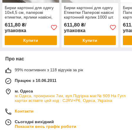
Бирки картонні для одягу
Бирки картонні для одягу
Бирк
10х4,5 см, паперові
Етикетки Паперові навісні
Папе
етикетки, ярлики навісні,
картонний ярлик 1000 шт.
карт
1000 шт/уп
611,80
611,80
611
₴/
₴/
упаковка
упаковка
упа
Купити
Купити
Про нас
99% позитивних з 118 відгуків за рік
Працює з 10.06.2011
м. Одеса
м.Одеса, промринок 7км, вул.Підгірна маг.№ 909 На Гугл
картах вставте цей код : CJRV+P6, Одеса, Україна
Контакти
Сьогодні вихідний
Показати весь графік роботи