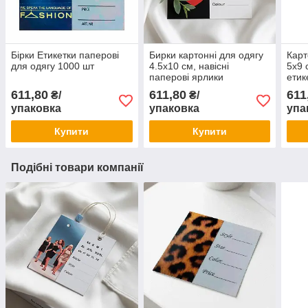
Бірки Етикетки паперові
Бирки картонні для одягу
Карт
для одягу 1000 шт
4.5х10 см, навісні
5х9 
паперові ярлики
етик
(етикетки), набір 1000 шт.
упак
611,80
611,80
611
₴/
₴/
упаковка
упаковка
упа
Купити
Купити
Подібні товари компанії