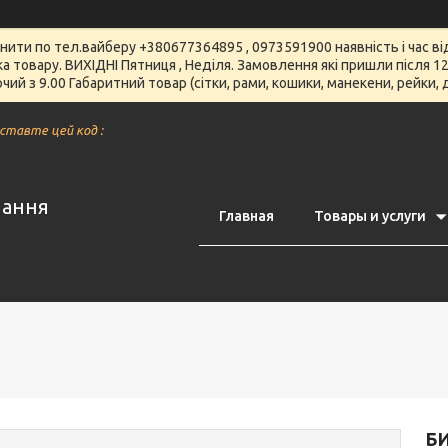
чнити по тел.вайберу +380677364895 , 0973591900 наявність і час 
вка товару. ВИХІДНІ Пятниця , Неділя. Замовлення які пришли після
чий з 9.00 Габаритний товар (сітки, рами, кошики, манекени, рейки,
вставте цей код :
нання
Главная
Товары и услуги
БИ