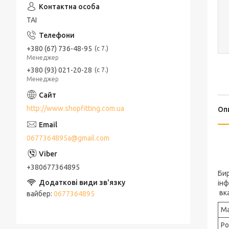
ТАІ
+380 (67) 736-48-95
с 7.
Менеджер
+380 (93) 021-20-28
с 7.
Менеджер
http://www.shopfitting.com.ua
Оп
0677364895a@gmail.com
+380677364895
Бир
інф
вка
вайбер
0677364895
Ма
Ро