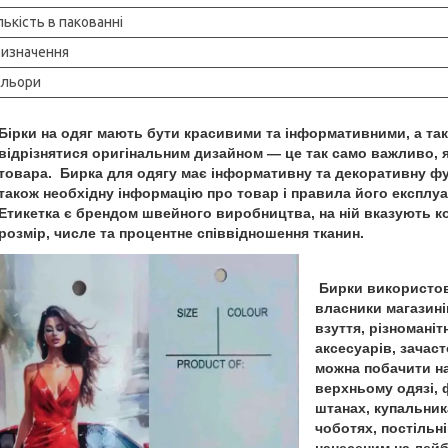
лькість в пакованні
изначення
ольори
Бірки на одяг мають бути красивими та інформативними, а та
відрізнятися оригінальним дизайном — це так само важливо, як
товара
.
Бирка для одягу має інформативну та декоративну фу
також необхідну інформацію про товар і правила його експлуа
Етикетка є брендом швейного виробництва, на ній вказують ко
розмір, числе та процентне співвідношення тканин.
Бирки використо
власники магазині
взуття, різноманіт
аксесуарів, зачас
можна побачити н
верхньому одязі, 
штанах, купальник
чоботях, постільн
нанесеним на лей