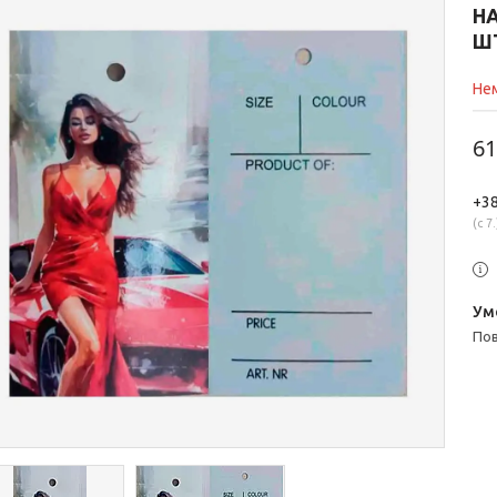
НА
Ш
Нем
61
+38
с 7.
п