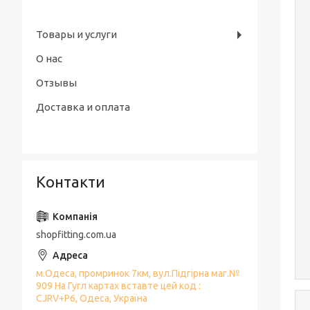
Товары и услуги
О нас
Отзывы
Доставка и оплата
Контакти
shopfitting.com.ua
м.Одеса, промринок 7км, вул.Підгірна маг.№
909 На Гугл картах вставте цей код :
CJRV+P6, Одеса, Україна