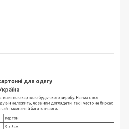
картонні для одягу
Україна
є візитною карткою будь-якого виробу. На них є вся
у він належить, як за ним доглядати, так і часто на бирках
сайт компанії й багато іншого.
картон
9 х 5см