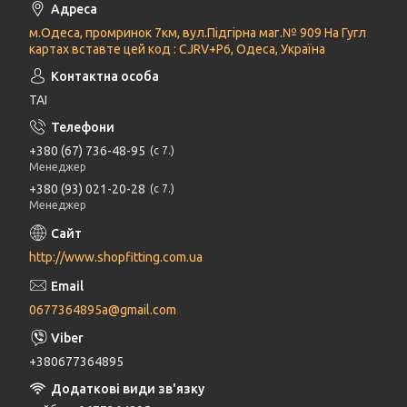
м.Одеса, промринок 7км, вул.Підгірна маг.№ 909 На Гугл
картах вставте цей код : CJRV+P6, Одеса, Україна
ТАІ
+380 (67) 736-48-95
с 7.
Менеджер
+380 (93) 021-20-28
с 7.
Менеджер
http://www.shopfitting.com.ua
0677364895a@gmail.com
+380677364895