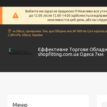
Вибачте ми зараз не працюємо !!! Можливо все уто
до 12.00 ,після 12.00-14.00 здійснюється відпра
можливості в цей день ,або на слідую
м.Одеса, промринок 7км, вул.Підгірна маг.№ 909 На Гугл картах 
CJRV+P6, Одеса, Україна
Єффективне Торгове Облад
shopfitting.com.ua Одеса 7км