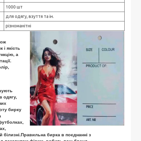
1000 шт
для одягу, взуття та ін.
різноманітні
кож
 і якість
нкцію, а
тації.
лір,
вують
в одягу,
них
тоту бирку
а
футболках,
ах,
ій білизні.Правильна бирка в поєднанні з
бл логотипом фірми, робить ваш бренд