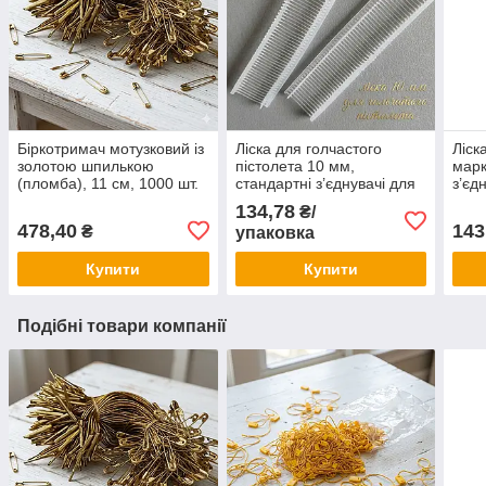
Біркотримач мотузковий із
Ліска для голчастого
Ліск
золотою шпилькою
пістолета 10 мм,
марк
(пломба), 11 см, 1000 шт.
стандартні з’єднувачі для
з’єд
(Золотистий)
етикеток. , 5000 шт/уп.
піст
134,78
₴/
478,40
143
₴
упаковка
Купити
Купити
Подібні товари компанії