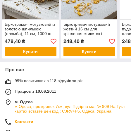
Біркотримач мотузковий із
Біркотримач мотузковий
Бірк
золотою шпилькою
жовтий 16 см для
пудр
(пломба), 11 см, 1000 шт.
кріплення етикеток і
плас
(Золотистий)
цінників, текстильний
замо
478,40
248,40
248
₴
₴
тримач-пломба 1000 шт
кріп
марк
Купити
Купити
Про нас
99% позитивних з 118 відгуків за рік
Працює з 10.06.2011
м. Одеса
м.Одеса, промринок 7км, вул.Підгірна маг.№ 909 На Гугл
картах вставте цей код : CJRV+P6, Одеса, Україна
Контакти