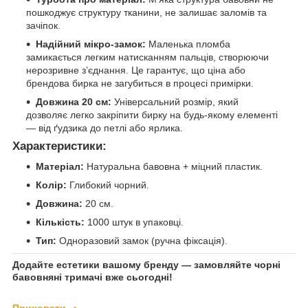
пошкоджує структуру тканини, не залишає заломів та
зачіпок.
Надійний мікро-замок:
Маленька пломба
замикається легким натисканням пальців, створюючи
нерозривне з’єднання. Це гарантує, що ціна або
брендова бирка не загубиться в процесі примірки.
Довжина 20 см:
Універсальний розмір, який
дозволяє легко закріпити бирку на будь-якому елементі
— від ґудзика до петлі або ярлика.
Характеристики:
Матеріал:
Натуральна бавовна + міцний пластик.
Колір:
Глибокий чорний.
Довжина:
20 см.
Кількість:
1000 штук в упаковці.
Тип:
Одноразовий замок (ручна фіксація).
Додайте естетики вашому бренду — замовляйте чорні
бавовняні тримачі вже сьогодні!