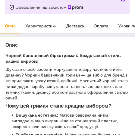
Замовлення під захистом
Опис
Характеристики
Доставка
Оплата
Умови п
Опис
Чорний бавовняний біркотримач: Бездоганний стиль
ваших виробів
Шукаєте спосіб зробити маркування товару частиною його
дизайну? Чорний бавовняний тримач — це вибір для брендів,
які приділяють увагу кожній дрібниці. Насичений чорний колір
нитки додає виробу вишуканості та ідеально підходить для
темних тканин, джинсу або контрастного оформлення світлих
речей.
Чому цей тримач стане кращим вибором?
Вишукана естетика:
Матова бавовняна нитка
виглядає значно виграшніше за стандартний пластик,
підкреслюючи високу якість вашої продукції.
Турбота про матеріал:
М’яка структура бавовни не