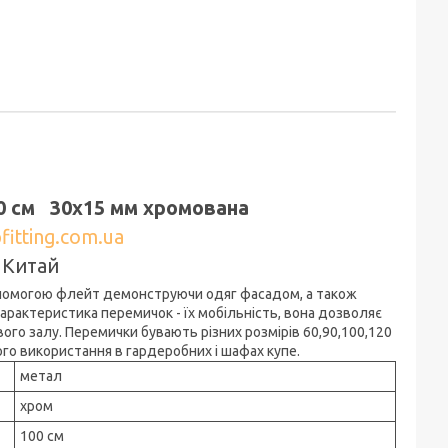
0 см 30х15 мм хромована
fitting.com.ua
 Китай
 допомогою флейт демонструючи одяг фасадом, а також
 характеристика перемичок - їх мобільність, вона дозволяє
го залу. Перемички бувають різних розмірів 60,90,100,120
о використання в гардеробних і шафах купе.
метал
хром
100 см