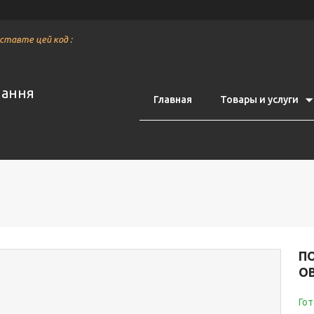
вставте цей код :
нання
Главная
Товары и услуги
П
О
Гот