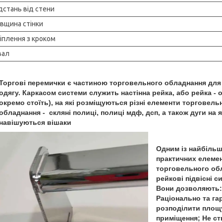
дстань від стени
вщина стінки
іплення з кроком
вал
Торгові перемички є частиною торговельного обладнання для
одягу. Каркасом системи служить настінна рейка, або рейка - 
окремо стоїть), на які розміщуються різні елементи торговель
обладнання - скляні полиці, полиці мдф, дсп, а також дуги на 
навішуються вішаки
Одним із найбіль
практичних елемен
торговельного об
рейкові підвісні с
Вони дозволяють:
Раціонально та га
розподілити площ
приміщення; Не с