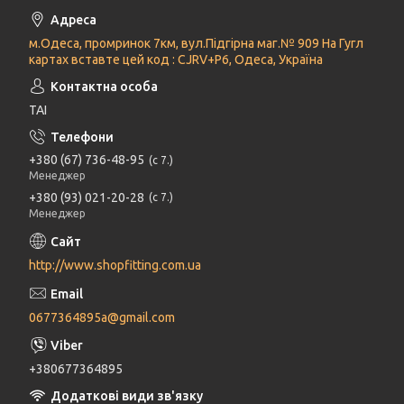
м.Одеса, промринок 7км, вул.Підгірна маг.№ 909 На Гугл
картах вставте цей код : CJRV+P6, Одеса, Україна
ТАІ
+380 (67) 736-48-95
с 7.
Менеджер
+380 (93) 021-20-28
с 7.
Менеджер
http://www.shopfitting.com.ua
0677364895a@gmail.com
+380677364895