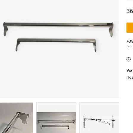
36
+38
с 7.
п