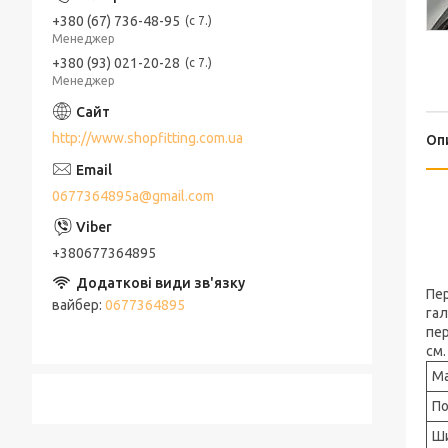
+380 (67) 736-48-95
с 7.
Менеджер
+380 (93) 021-20-28
с 7.
Менеджер
http://www.shopfitting.com.ua
Оп
0677364895a@gmail.com
+380677364895
Пер
вайбер
0677364895
гал
пер
см.
Ма
По
Ш