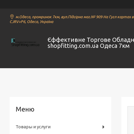
м.Одеса, промринок 7км, вул.Підгірна маг.№ 909 На Гугл картах 
CJRV+P6, Одеса, Україна
Єффективне Торгове Облад
shopfitting.com.ua Одеса 7км
Товары и услуги