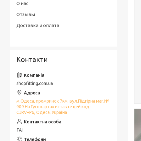
О нас
Отзывы
Доставка и оплата
Контакти
shopfitting.com.ua
м.Одеса, промринок 7км, вул.Підгірна маг.№
909 На Гугл картах вставте цей код :
CJRV+P6, Одеса, Україна
ТАІ