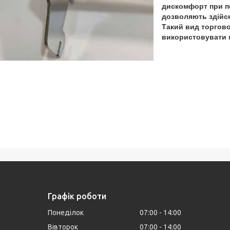
дискомфорт при пе
дозволяють здійсн
Такий вид торгов
використовувати 
Графік роботи
Понеділок
07:00
14:00
Вівторок
07:00
14:00