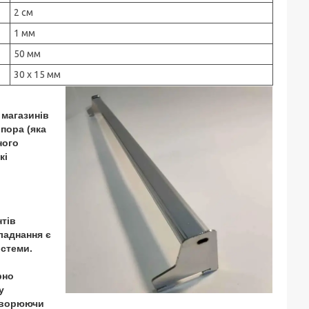
2 см
1 мм
50 мм
30 х 15 мм
 магазинів
опора (яка
ного
які
ш
тів
ладнання є
истеми.
рно
у
творюючи