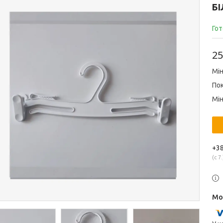
Б
Гот
25
Мін
Пок
Мін
+38
с 7.