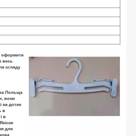
но оформити
и весь
ля огляду
ва Польща
и, вони
і на дотик
ь в
і в
Якісне
ня для
зкова