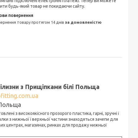
омпанії підключені електронні платежі. Тепер ви можете
ити будь-який товар не покидаючи сайту.
овернення товару протягом 14 днів
за домовленістю
ілизни з Прищіпками білі Польща
fitting.com.ua
Польща
лені з високоякісного прозорого пластика, гарні, зручні і
шалки з нижньої і верхньої частини знаходяться зачепи для
вих центрах, магазинах, ринках для продажу нижньої