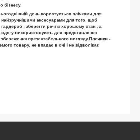
о бізнесу.
ьогоднішній день користується плічками для
є найзручнішими аксесуарами для того, щоб
гардероб і зберегти речі в хорошому стані, а
я одягу використовують для представлення
і збереження презентабельного вигляду.Плечики -
ого товару, не впадає в очі і не відволікає