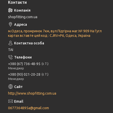
Контакти
shopfitting.com.ua
м.Одеса, промринок 7км, вул.Підгірна маг.№ 909 На Гугл
картах вставте цей код : CJRV+P6, Одеса, Україна
ТАІ
+380 (67) 736-48-95
с 7.
Менеджер
+380 (93) 021-20-28
с 7.
Менеджер
http://www.shopfitting.com.ua
0677364895a@gmail.com