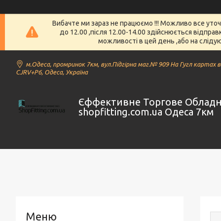
Вибачте ми зараз не працюємо !!! Можливо все уто
до 12.00 ,після 12.00-14.00 здійснюється відпра
можливості в цей день ,або на слідую
м.Одеса, промринок 7км, вул.Підгірна маг.№ 909 На Гугл картах 
CJRV+P6, Одеса, Україна
Єффективне Торгове Облад
shopfitting.com.ua Одеса 7км