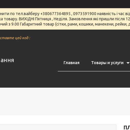
чнити по тел.вайберу +380677364895 , 0973591900 наявність і час 
вка товару. ВИХІДНІ Пятниця , Неділя. Замовлення які пришли після
чий з 9.00 Габаритний товар (сітки, рами, кошики, манекени, рейки,
вставте цей код :
нання
Главная
Товары и услуги
П