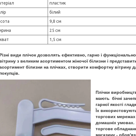
теріал
пластик
лір
білий
сота
9,8 см
ирина
25 см
хват
1,5 см
Різні види плічок дозволять єфективно, гарно і функціональ
вітрину з великим асортиментом жіночої білизни і представит
асортимент білизни на плічках, створити комфортну вітрину д
покупців.
Плічки виробницт
мають бічні зачеп
гарної якості гладк
Їх використовуют
торгових мережах 
домашніх умовах. 
торгове обладнан
магазину - обов'я