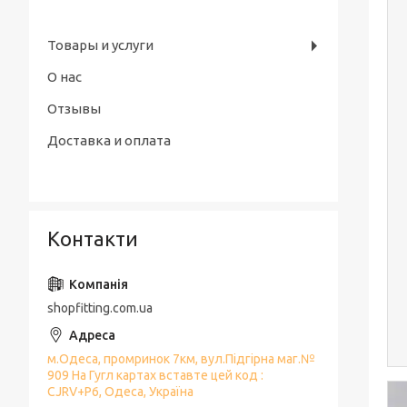
Товары и услуги
О нас
Отзывы
Доставка и оплата
Контакти
shopfitting.com.ua
м.Одеса, промринок 7км, вул.Підгірна маг.№
909 На Гугл картах вставте цей код :
CJRV+P6, Одеса, Україна