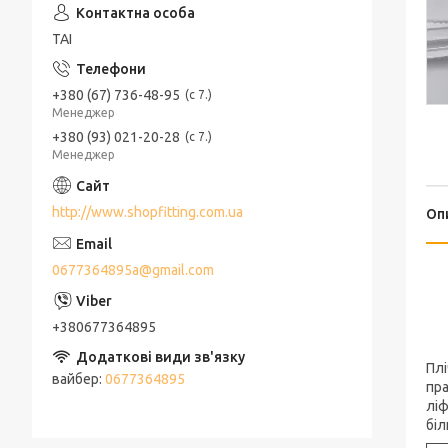
ТАІ
+380 (67) 736-48-95
с 7.
Менеджер
+380 (93) 021-20-28
с 7.
Менеджер
http://www.shopfitting.com.ua
Оп
0677364895a@gmail.com
+380677364895
Плі
вайбер
0677364895
пра
ліф
біл