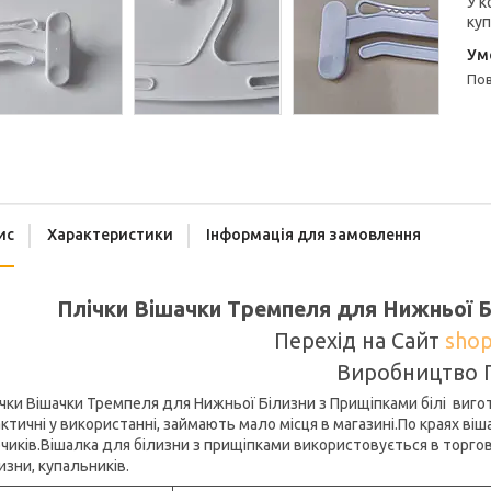
У к
куп
п
ис
Характеристики
Інформація для замовлення
Плічки Вішачки Тремпеля для Нижньої Б
Перехід на Сайт
shop
Виробництво 
чки Вішачки Тремпеля для Нижньої Білизни з Прищіпками білі виготов
ктичні у використанні, займають мало місця в магазині.По краях ві
чиків.Вішалка для білизни з прищіпками використовується в торго
изни, купальників.