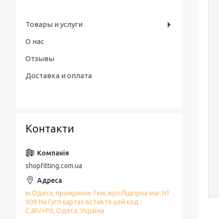
Товары и услуги
О нас
Отзывы
Доставка и оплата
Контакти
shopfitting.com.ua
м.Одеса, промринок 7км, вул.Підгірна маг.№
909 На Гугл картах вставте цей код :
CJRV+P6, Одеса, Україна