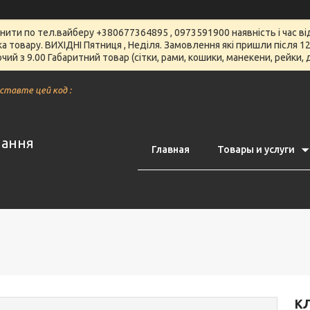
чнити по тел.вайберу +380677364895 , 0973591900 наявність і час 
вка товару. ВИХІДНІ Пятниця , Неділя. Замовлення які пришли після
чий з 9.00 Габаритний товар (сітки, рами, кошики, манекени, рейки,
вставте цей код :
нання
Главная
Товары и услуги
КЛ