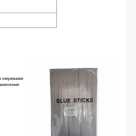
я смужками
нанесення