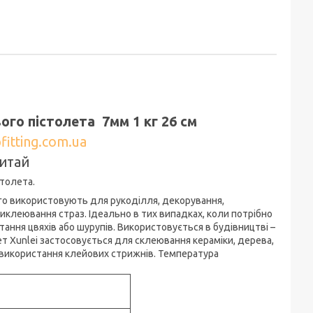
ого пістолета 7мм 1 кг 26 см
fitting.com.ua
итай
столета.
го використовують для рукоділля, декорування,
приклеювання страз. Ідеально в тих випадках, коли потрібно
ння цвяхів або шурупів. Використовується в будівництві –
 Xunlei застосовується для склеювання кераміки, дерева,
я використання клейових стрижнів. Температура