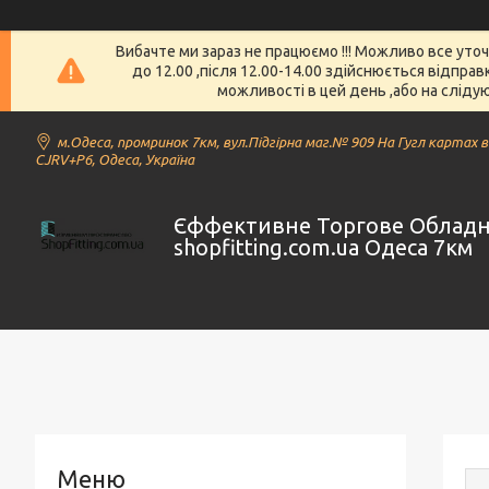
Вибачте ми зараз не працюємо !!! Можливо все уто
до 12.00 ,після 12.00-14.00 здійснюється відпра
можливості в цей день ,або на слідую
м.Одеса, промринок 7км, вул.Підгірна маг.№ 909 На Гугл картах 
CJRV+P6, Одеса, Україна
Єффективне Торгове Облад
shopfitting.com.ua Одеса 7км