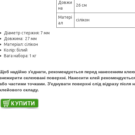
Довжи
26 см
на
Матері
сілікон
ал
Діаметр стержня: 7 мм
Довжина: 27 мм
Матеріал: сілікон
Колір: білий
Вага набора: 1 кг
Щоб надійно з'єднати, рекомендується перед нанесенням клею
знежирити склеювані поверхні. Наносити клей рекомендуєтьс
або частими точками. З'єднувати поверхні слід відразу після 
клейового складу.