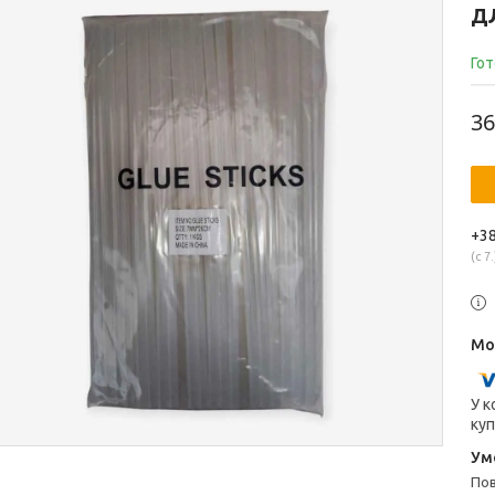
Д
Гот
36
+38
с 7.
У к
куп
п