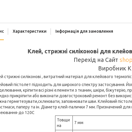
ис
Характеристики
Інформація для замовлення
Клей, стрижні силіконові для клейов
Перехід на Сайт
shop
Виробник К
й стрижні силіконові , витратний матеріал для клейового термопі
йовий пістолет підходить для широкого спектру застосування. Йо
елювання, кріпити всі різні елементи з тканин, шкіри, біжутерію, 
дко прикріпити або виконати довгостроковий ремонт без використа
на герметезувати,склеювати, заповнювати шви. Клейовий пістолет
стмаси, паперу та ін. Діаметр клей-палички 7 мм. Призначений дл
леювання-до 120С
Товщи
7 мм
на