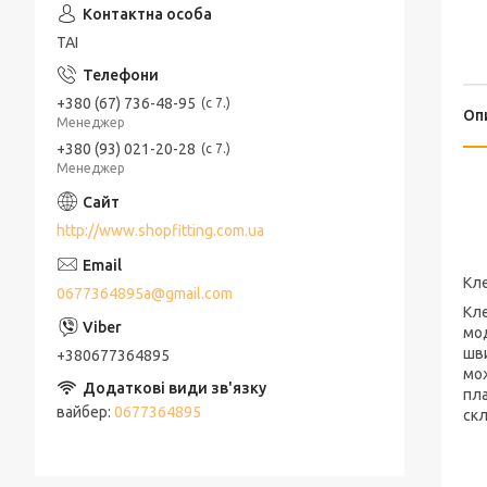
ТАІ
+380 (67) 736-48-95
с 7.
Оп
Менеджер
+380 (93) 021-20-28
с 7.
Менеджер
http://www.shopfitting.com.ua
Кле
0677364895a@gmail.com
Кле
мод
шви
+380677364895
мож
пла
вайбер
0677364895
ск