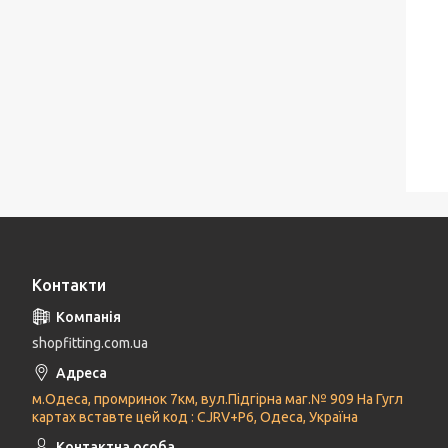
Контакти
shopfitting.com.ua
м.Одеса, промринок 7км, вул.Підгірна маг.№ 909 На Гугл
картах вставте цей код : CJRV+P6, Одеса, Україна