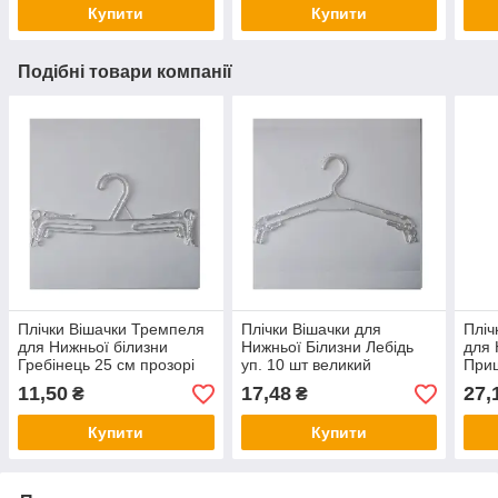
Купити
Купити
Подібні товари компанії
Плічки Вішачки Тремпеля
Плічки Вішачки для
Пліч
для Нижньої білизни
Нижньої Білизни Лебідь
для 
Гребінець 25 см прозорі
уп. 10 шт великий
Прищ
Польща 10 шт
прозорий 38 см Польща
Пол
11,50
17,48
27,
₴
₴
Купити
Купити