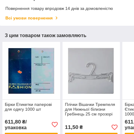
Повернення товару впродовж 14 днів за домовленістю
Всі умови повернення
З цим товаром також замовляють
Бірки Етикетки паперові
Плічки Вішачки Тремпеля
Бірк
для одягу 1000 шт
для Нижньої білизни
Єтик
Гребінець 25 см прозорі
1000
Польща 10 шт
611,80
611
₴/
11,50
₴
упаковка
упа