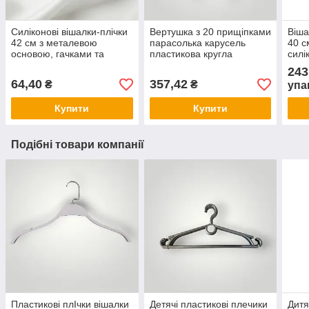
Силіконові вішалки-плічки
Вертушка з 20 прищіпками
Віша
42 см з металевою
парасолька карусель
40 с
основою, гачками та
пластикова кругла
силі
перекладиною —
Польща для дрібничок
анти
243
антиковзні для одягу
шт.
64,40
357,42
₴
₴
упа
(ширина плеча 3.3 см)
Купити
Купити
Подібні товари компанії
Пластикові плІчки вішалки
Детячі пластикові плечики
Дитя