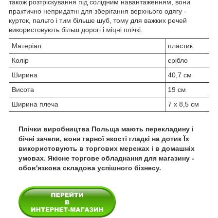
також розтріскування під солідним навантаженням, вони
практично непридатні для зберігання верхнього одягу -
курток, пальто і тим більше шуб, тому для важких речей
використовують більш дорогі і міцні плічкі.
Матеріал
пластик
Колір
срібло
Ширина
40,7 см
Висота
19 см
Ширина плеча
7 х 8,5 см
Плічки виробництва Польща мають перекладину і
бічні зачепи, вони гарної якості гладкі на дотик Їх
використовують в торгових мережах і в домашніх
умовах. Якісне торгове обладнання для магазину -
обов'язкова складова успішного бізнесу.