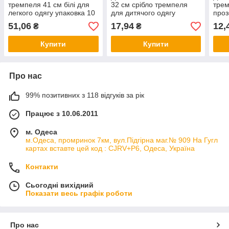
тремпеля 41 см білі для
32 см срібло тремпеля
трем
легкого одягу упаковка 10
для дитячого одягу
проз
шт
Польща 5 шт
шт д
51,06
17,94
12,
₴
₴
Купити
Купити
Про нас
99% позитивних з 118 відгуків за рік
Працює з 10.06.2011
м. Одеса
м.Одеса, промринок 7км, вул.Підгірна маг.№ 909 На Гугл
картах вставте цей код : CJRV+P6, Одеса, Україна
Контакти
Сьогодні вихідний
Показати весь графік роботи
Про нас