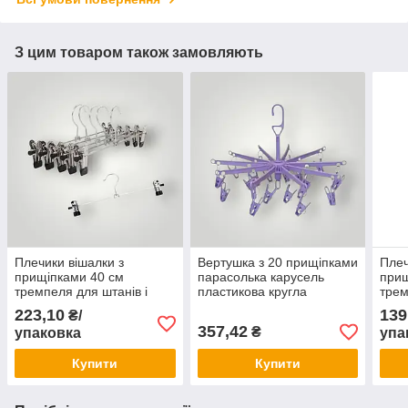
З цим товаром також замовляють
Плечики вішалки з
Вертушка з 20 прищіпками
Плеч
прищіпками 40 см
парасолька карусель
прищ
тремпеля для штанів і
пластикова кругла
трем
спідниць хромовані
Польща для дрібничок
спід
223,10
139
₴/
металеві посилені
упак
357,42
₴
упаковка
упа
упаковка 10 шт
Купити
Купити