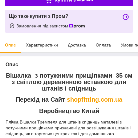
Що таке купити з Пром?
Замовлення під захистом
Опис
Характеристики
Доставка
Оплата
Умови п
Опис
Вішалка з
потужними прищіпками
35 см
з світлою деревянною вставкою для
штанів і спідниць
Перехід на Сайт
shopfitting.com.ua
Виробництво Китай
Плічка Вішалки Тремпеля для штанів спідниць металеві з
потужними прищіпками призначені для розвішування штанів і
спідниць, як в торгових центрах так і для домашнього