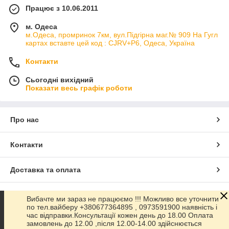
Працює з 10.06.2011
м. Одеса
м.Одеса, промринок 7км, вул.Підгірна маг.№ 909 На Гугл
картах вставте цей код : CJRV+P6, Одеса, Україна
Контакти
Сьогодні вихідний
Показати весь графік роботи
Про нас
Контакти
Доставка та оплата
Графік роботи
Вибачте ми зараз не працюємо !!! Можливо все уточнити
по тел.вайберу +380677364895 , 0973591900 наявність і
час відправки.Консультації кожен день до 18.00 Оплата
Повна версія сайту
замовлень до 12.00 ,після 12.00-14.00 здійснюється