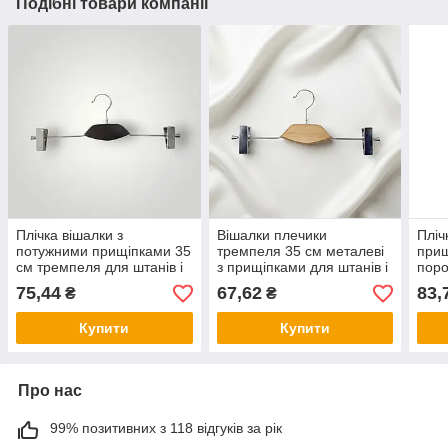
Подібні товари компанії
Плічка вішалки з
Вішалки плечики
Пліч
потужними прищіпками 35
тремпеля 35 см металеві
прищ
см тремпеля для штанів і
з прищіпками для штанів і
поро
спідниць уп.5 шт з чорною
спідниць, зі світлою
вста
75,44
67,62
83,
₴
₴
дерев'яною вставкою
дерев'яною вставкою
штан
Купити
Купити
Про нас
99% позитивних з 118 відгуків за рік