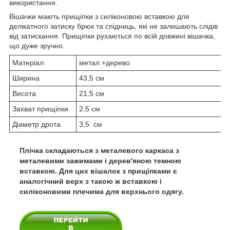
використання.
Вішачки мають прищіпки з силіконовою вставкою для
делікатного затиску брюк та спідниць, які не залишають слідів
від затискання. Прищіпки рухаються по всій довжині вішачка,
що дуже зручно.
Матеріал
метал +дерево
Ширина
43,5 см
Висота
21,5 см
Захват прищіпки
2.5 см
Діаметр дрота
3,5 см
Плічка складаються з металевого каркаса з
металевими зажимами і дерев'яною темною
вставкою. Для цих вішалок з прищіпками є
аналогічний верх з такою ж вставкою і
силіконовими плечима для верхнього одягу.