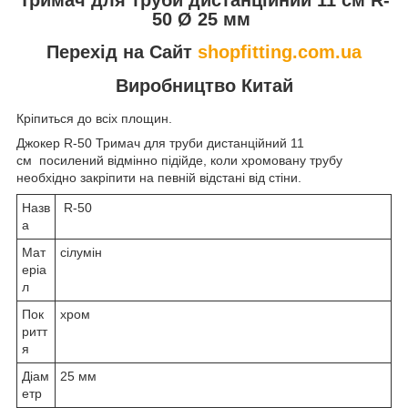
50 Ø 25 мм
Перехід на Сайт
shopfitting.com.ua
Виробництво Китай
Кріпиться до всіх площин.
Джокер R-50 Тримач для труби дистанційний 11
см посилений відмінно підійде, коли хромовану трубу
необхідно закріпити на певній відстані від стіни.
Назв
R-50
а
Мат
сілумін
еріа
л
Пок
хром
ритт
я
Діам
25 мм
етр