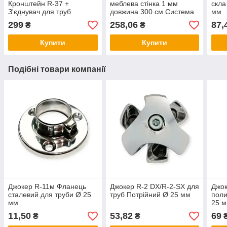
Кронштейн R-37 +
меблева стінка 1 мм
скла
З'єднувач для труб
довжина 300 см Система
мм
Подвійний Паралельний
Джокер
299
258,06
87,
₴
₴
R-4 Ø 25 мм
Купити
Купити
Подібні товари компанії
Джокер R-11м Фланець
Джокер R-2 DX/R-2-SX для
Джок
сталевий для труби Ø 25
труб Потрійний Ø 25 мм
поли
мм
25 
11,50
53,82
69
₴
₴