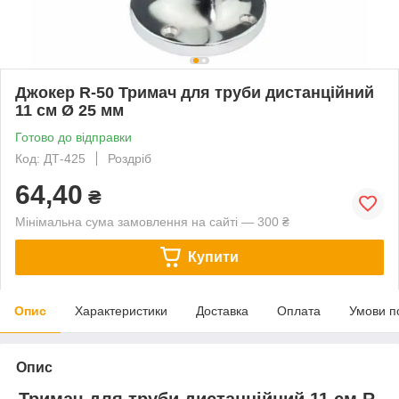
Джокер R-50 Тримач для труби дистанційний
11 см Ø 25 мм
Готово до відправки
Код: ДТ-425
Роздріб
64,40
₴
Мінімальна сума замовлення на сайті — 300 ₴
Купити
Опис
Характеристики
Доставка
Оплата
Умови п
Опис
Тримач для труби дистанційний 11 см R-