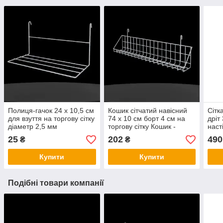
Полиця-гачок 24 х 10,5 см
Кошик сітчатий навісний
Сітк
для взуття на торгову сітку
74 х 10 см борт 4 см на
дріт
діаметр 2,5 мм
торгову сітку Кошик -
наст
Полиця металевий білий
біла
25
202
490
₴
₴
на сітку
Купити
Купити
Подібні товари компанії