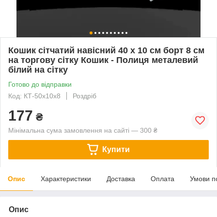
Кошик сітчатий навісний 40 х 10 см борт 8 см
на торгову сітку Кошик - Полиця металевий
білий на сітку
Готово до відправки
Код: КТ-50х10х8
Роздріб
177
₴
Мінімальна сума замовлення на сайті — 300 ₴
Купити
Опис
Характеристики
Доставка
Оплата
Умови п
Опис