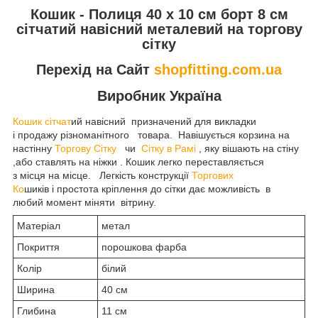
Кошик - Полиця 40 х 10 см борт 8 см
сітчатий навісний металевий на торгову
сітку
Перехід на Сайт
shopfitting.com.ua
Виробник Україна
Кошик сітчат
ий навісний призначений для викладки
і продажу різноманітного товара. Навішується корзина на
настінну
Торгову Сітку
чи
Сітку в Рамі
, яку вішають на стіну
,або ставлять на ніжки . Кошик легко переставляється
з місця на місце. Легкість конструкції
Торгових
Ко
шиків і простота кріплення до сітки дає можливість в
любий момент міняти вітрину.
Матеріал
метал
Покриття
порошкова фарба
Колір
білий
Ширина
40 см
Глибина
11 см