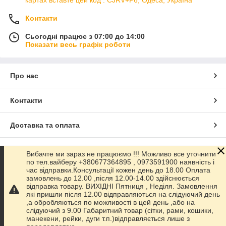
Контакти
Сьогодні працює з 07:00 до 14:00
Показати весь графік роботи
Про нас
Контакти
Доставка та оплата
Графік роботи
Вибачте ми зараз не працюємо !!! Можливо все уточнити
по тел.вайберу +380677364895 , 0973591900 наявність і
час відправки.Консультації кожен день до 18.00 Оплата
Повна версія сайту
замовлень до 12.00 ,після 12.00-14.00 здійснюється
відправка товару. ВИХІДНІ Пятниця , Неділя. Замовлення
які пришли після 12.00 відправляються на слідуючий день
Сайт створено на маркетплейсі
Prom.ua
,а обробляються по можливості в цей день ,або на
слідуючий з 9.00 Габаритний товар (сітки, рами, кошики,
манекени, рейки, дуги т.п.)відправляється лише з
Політика конфіденційності