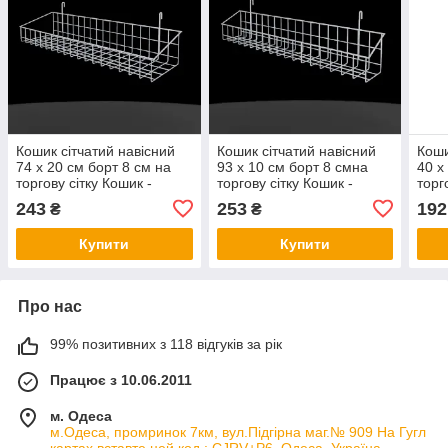
Кошик сітчатий навісний
Кошик сітчатий навісний
Коши
74 х 20 см борт 8 см на
93 х 10 см борт 8 смна
40 х
торгову сітку Кошик -
торгову сітку Кошик -
торг
Полиця металевий білий
Полиця металевий білий
Поли
243
253
192
₴
₴
на сітку
на сітку
на сі
Купити
Купити
Про нас
99% позитивних з 118 відгуків за рік
Працює з 10.06.2011
м. Одеса
м.Одеса, промринок 7км, вул.Підгірна маг.№ 909 На Гугл
картах вставте цей код : CJRV+P6, Одеса, Україна