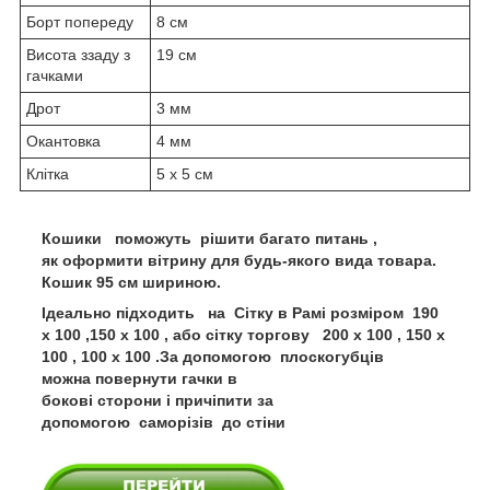
Борт попереду
8 см
Висота ззаду з
19 см
гачками
Дрот
3 мм
Окантовка
4 мм
Клітка
5 х 5 см
Кошики поможуть рішити багато питань ,
як оформити вітрину для будь-якого вида товара.
Кошик 95 см шириною.
Ідеально підходить на Сітку в Рамі розміром 190
х 100 ,150 х 100 , або сітку торгову 200 х 100 , 150 х
100 , 100 х 100 .
За допомогою плоскогубців
можна повернути гачки в
бокові сторони і причіпити за
допомогою саморізів до стіни