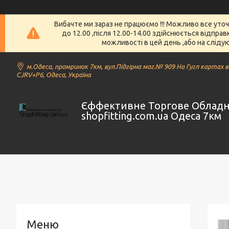
Вибачте ми зараз не працюємо !!! Можливо все уто
до 12.00 ,після 12.00-14.00 здійснюється відпра
можливості в цей день ,або на слідую
м.Одеса, промринок 7км, вул.Підгірна маг.№ 909 На Гугл картах 
CJRV+P6, Одеса, Україна
Єффективне Торгове Облад
shopfitting.com.ua Одеса 7км