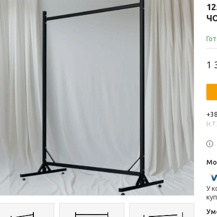
1
Ч
Гот
1 
+38
с 7.
У к
куп