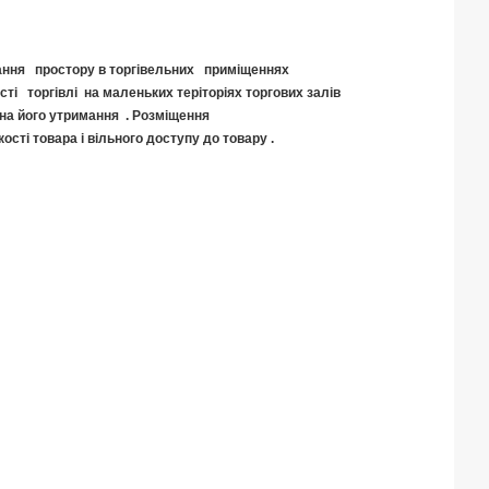
ання простору в торгівельних приміщеннях
ті торгівлі на маленьких теріторіях торгових залів
 на його утримання . Розміщення
ості товара і вільного доступу до товару .