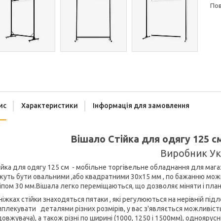
п
ис
Характеристики
Інформація для замовлення
Вішало Стійка для одягу 125 с
Виробник Ук
йка для одягу 125 см - мобільне торгівельне обладнання для мага
уть бути овальними ,або квадратними 30х15 мм , по бажанню можн
іпом 30 мм.Вішала легко переміщаються, що дозволяє міняти і план
ніжках стійки знаходяться пятаки , які регулюються на нерівній підл
плекувати деталями різних розмірів, у вас з'являється можливість 
овжувача), а також різні по ширині (1000, 1250 і 1500мм), однояру