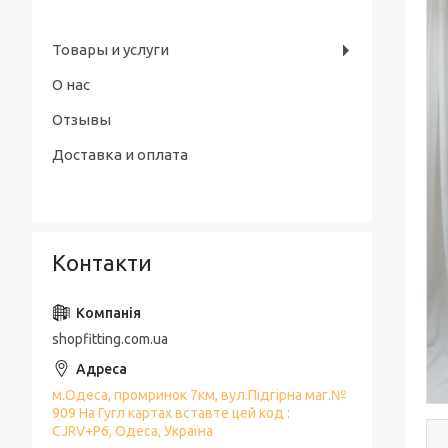
Товары и услуги
О нас
Отзывы
Доставка и оплата
Контакти
shopfitting.com.ua
м.Одеса, промринок 7км, вул.Підгірна маг.№
909 На Гугл картах вставте цей код :
CJRV+P6, Одеса, Україна