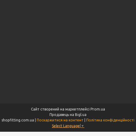
Сайт створений на маркетплейсі
Prom.ua
Продавець на Bigl.ua
shopfitting.com.ua |
Поскаржитися на контент
|
Політика конфіденційності
Select Language
▼