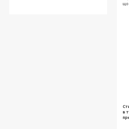
що 
Ст
в 
пр