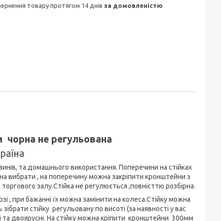
овернення товару протягом 14 днів
за домовленістю
м чорна не регульована
раїна
зинів, та домашнього використання. Поперечини на стійках
а вибрати , на поперечину можна закріпити кронштейни з
 торгового залу.Стійка не регулюється ,повністтю розбірна.
озі , при бажанні їх можна замінити на колеса.Стійку можна
зібрати стійку регульовану по висоті (за наявності у вас
сні та двоярусні. На стійку можна кріпити кронштейни 300мм