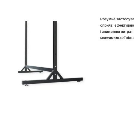
Розумне застосув
сприяє єфективнос
і зниженню витрат
максимальної кільк