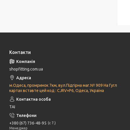
Контакти
shopfitting.com.ua
м.Одеса, промринок 7км, вул.Підгірна маг.№ 909 На Гугл
картах вставте цей код : CJRV+P6, Одеса, Україна
ТАІ
+380 (67) 736-48-95
с 7.
Менеджер