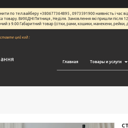
чнити по тел.вайберу +380677364895 , 0973591900 наявність і час 
вка товару. ВИХІДНІ Пятниця , Неділя. Замовлення які пришли після
чий з 9.00 Габаритний товар (сітки, рами, кошики, манекени, рейки,
вставте цей код :
нання
Главная
Товары и услуги
СТ