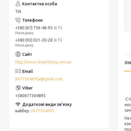
ТАІ
+380 (67) 736-48-95
с 7.
Менеджер
+380 (93) 021-20-28
с 7.
Менеджер
http://www.shopfitting.com.ua
Оп
0677364895a@gmail.com
+380677364895
Сті
мож
зач
вайбер
0677364895
На 
ком
под