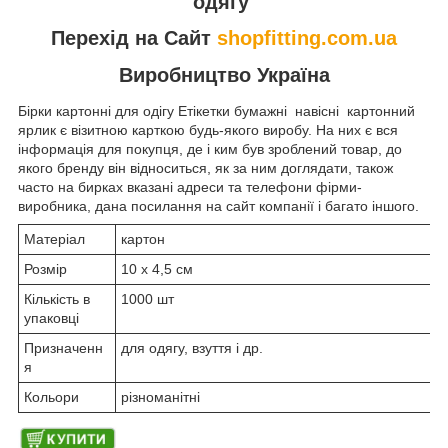
одягу
Перехід на Сайт
shopfitting.com.ua
Виробництво Україна
Бірки картонні для одігу Етікетки бумажні навісні картонний
ярлик є візитною карткою будь-якого виробу. На них є вся
інформація для покупця, де і ким був зроблений товар, до
якого бренду він відноситься, як за ним доглядати, також
часто на бирках вказані адреси та телефони фірми-
виробника, дана посилання на сайт компанії і багато іншого.
Матеріал
картон
Розмір
10 х 4,5 см
Кількість в
1000 шт
упаковці
Призначенн
для одягу, взуття і др.
я
Кольори
різноманітні