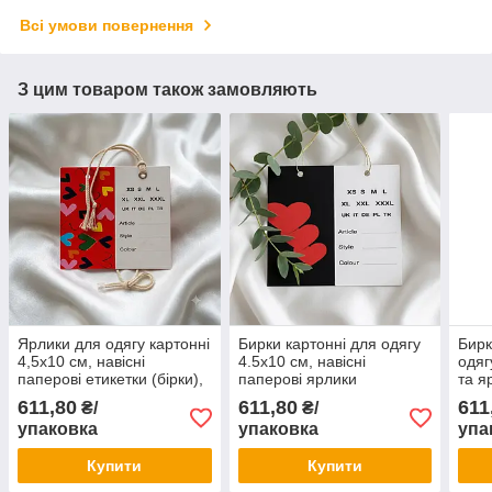
Всі умови повернення
З цим товаром також замовляють
Ярлики для одягу картонні
Бирки картонні для одягу
Бирк
4,5х10 см, навісні
4.5х10 см, навісні
одяг
паперові етикетки (бірки),
паперові ярлики
та я
уп. 1000 шт
(етикетки), набір 1000 шт.
упак
611,80
611,80
611
₴/
₴/
упаковка
упаковка
упа
Купити
Купити