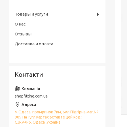
Товары и услуги
О нас
Отзывы
Доставка и оплата
Контакти
shopfitting.com.ua
м.Одеса, промринок 7км, вул.Підгірна маг.№
909 На Гугл картах вставте цей код :
CJRV+P6, Одеса, Україна