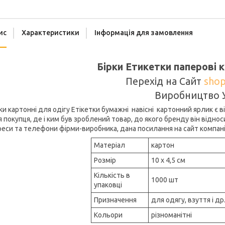
ис
Характеристики
Інформація для замовлення
Бірки Етикетки паперові 
Перехід на Сайт
shop
Виробництво 
ки картонні для одігу Етікетки бумажні навісні картонний ярлик є в
 покупця, де і ким був зроблений товар, до якого бренду він віднос
еси та телефони фірми-виробника, дана посилання на сайт компанії
Матеріал
картон
Розмір
10 х 4,5 см
Кількість в
1000 шт
упаковці
Призначення
для одягу, взуття і др
Кольори
різноманітні