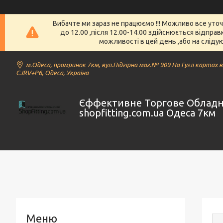
Вибачте ми зараз не працюємо !!! Можливо все уто
до 12.00 ,після 12.00-14.00 здійснюється відпра
можливості в цей день ,або на слідую
м.Одеса, промринок 7км, вул.Підгірна маг.№ 909 На Гугл картах 
CJRV+P6, Одеса, Україна
Єффективне Торгове Облад
shopfitting.com.ua Одеса 7км