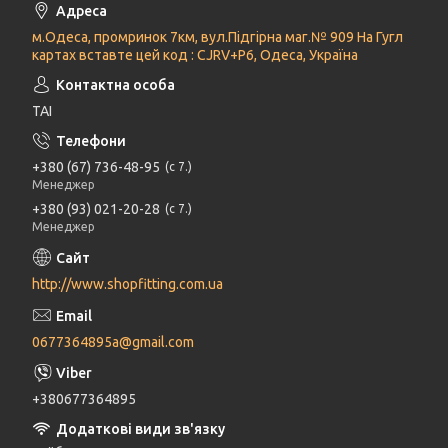
м.Одеса, промринок 7км, вул.Підгірна маг.№ 909 На Гугл
картах вставте цей код : CJRV+P6, Одеса, Україна
ТАІ
+380 (67) 736-48-95
с 7.
Менеджер
+380 (93) 021-20-28
с 7.
Менеджер
http://www.shopfitting.com.ua
0677364895a@gmail.com
+380677364895