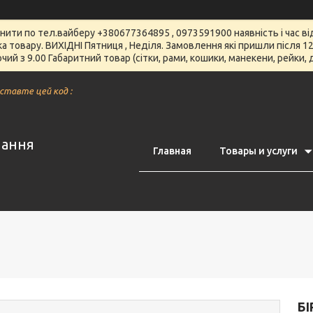
чнити по тел.вайберу +380677364895 , 0973591900 наявність і час 
вка товару. ВИХІДНІ Пятниця , Неділя. Замовлення які пришли після
чий з 9.00 Габаритний товар (сітки, рами, кошики, манекени, рейки,
вставте цей код :
нання
Главная
Товары и услуги
БІ