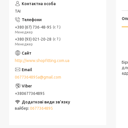
ТАІ
Оп
+380 (67) 736-48-95
с 7.
Менеджер
+380 (93) 021-20-28
с 7.
Менеджер
http://www.shopfitting.com.ua
Бір
для
адр
0677364895a@gmail.com
+380677364895
вайбер
0677364895