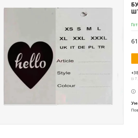
БУ
Ш
Гот
61
+38
с 7.
п