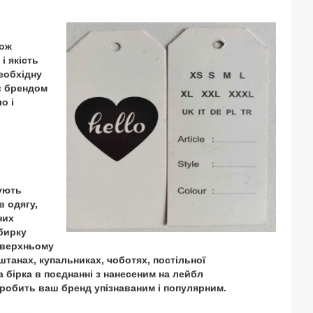
кож
і якість
еобхідну
є брендом
о і
ують
в одягу,
них
 бирку
 верхньому
штанах, купальниках, чоботях, постільної
 бірка в поєднанні з нанесеним на лейбл
робить ваш бренд упізнаваним і популярним.