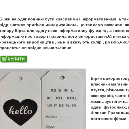
Бірки на одяг повинні бути красивими і інформативними, а та
відрізнятися оригінальним дизайном - це так само важливо, як 
товару.Бірка для одягу несе інформативну функцію , а також н
інформацію про товар і правила його використання.Єтикетка 
кравецького виробництва , на ній вказують колір , розмір,числ
процентне співвідношення тканини.
Бірки використов
власники магазині
взуття, різноманіт
аксесуарів, часто
можна зустріти на
одязі, футболках, 
білизни.Правильна
логотипом фірми, 