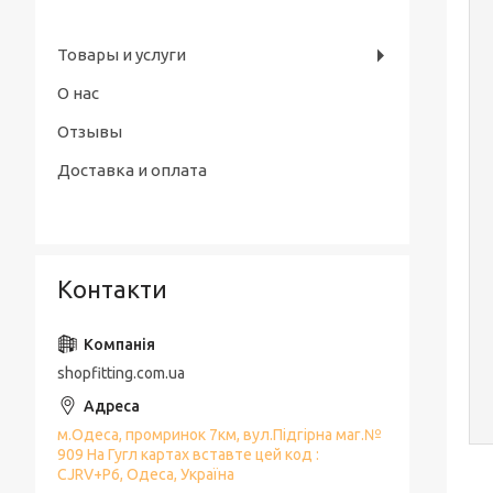
Товары и услуги
О нас
Отзывы
Доставка и оплата
Контакти
shopfitting.com.ua
м.Одеса, промринок 7км, вул.Підгірна маг.№
909 На Гугл картах вставте цей код :
CJRV+P6, Одеса, Україна