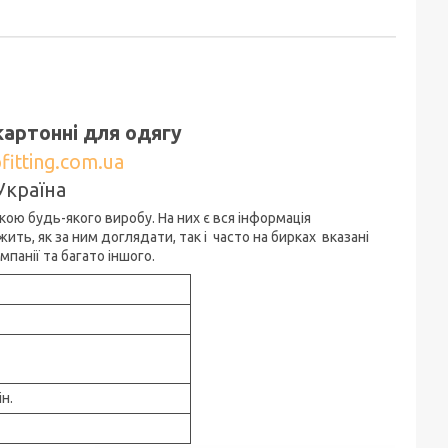
картонні для одягу
fitting.com.ua
Україна
ою будь-якого виробу. На них є вся інформація
ить, як за ним доглядати, так і часто на бирках вказані
панії та багато іншого.
ін.