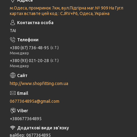
м.Одеса, промринок 7км, вул.Підгірна маг.№ 909 На Гугл
картах вставте цей код : CJRV+P6, Одеса, Україна
ТАІ
+380 (67) 736-48-95
с 7.
Менеджер
+380 (93) 021-20-28
с 7.
Менеджер
http://www.shopfitting.com.ua
0677364895a@gmail.com
+380677364895
вайбер
0677364895