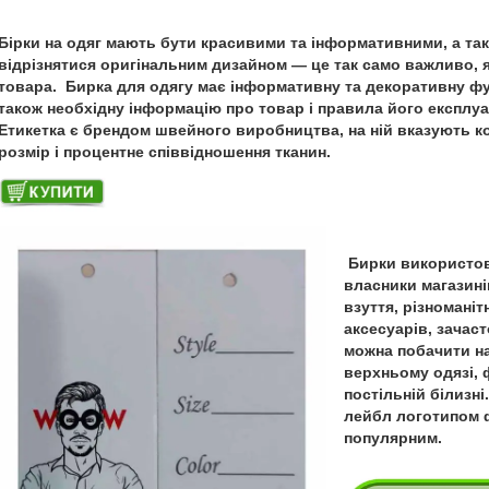
Бірки на одяг мають бути красивими та інформативними, а та
відрізнятися оригінальним дизайном — це так само важливо, як
товара
.
Бирка для одягу має інформативну та декоративну фу
також необхідну інформацію про товар і правила його експлуа
Етикетка є брендом швейного виробництва, на ній вказують ко
розмір і процентне співвідношення тканин.
Бирки використо
власники магазині
взуття, різноманіт
аксесуарів, зачас
можна побачити н
верхньому одязі, 
постільній білизн
лейбл логотипом ф
популярним.