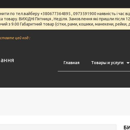
чнити по тел.вайберу +380677364895 , 0973591900 наявність і час 
вка товару. ВИХІДНІ Пятниця , Неділя. Замовлення які пришли після
чий з 9.00 Габаритний товар (сітки, рами, кошики, манекени, рейки,
вставте цей код :
нання
Главная
Товары и услуги
Б