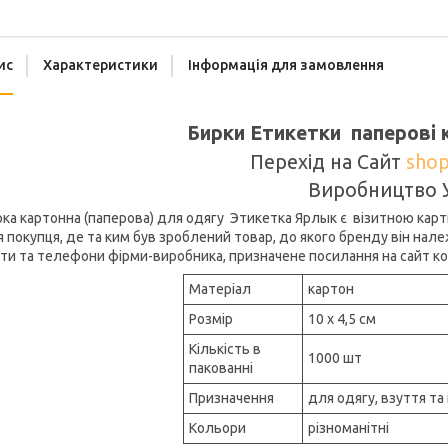
ис
Характеристики
Інформація для замовлення
Бирки Етикетки паперові 
Перехід на Сайт
shop
Виробництво 
ка картонна (паперова) для одягу Этикетка Ярлык є візитною картк
 покупця, де та ким був зроблений товар, до якого бренду він належ
ти та телефони фірми-виробника, призначене посилання на сайт ком
Матеріал
картон
Розмір
10 х 4,5 см
Кількість в
1000 шт
пакованні
Призначення
для одягу, взуття та 
Кольори
різноманітні