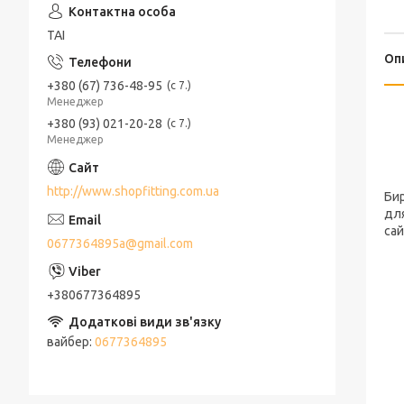
ТАІ
Оп
+380 (67) 736-48-95
с 7.
Менеджер
+380 (93) 021-20-28
с 7.
Менеджер
http://www.shopfitting.com.ua
Бир
для
сай
0677364895a@gmail.com
+380677364895
вайбер
0677364895