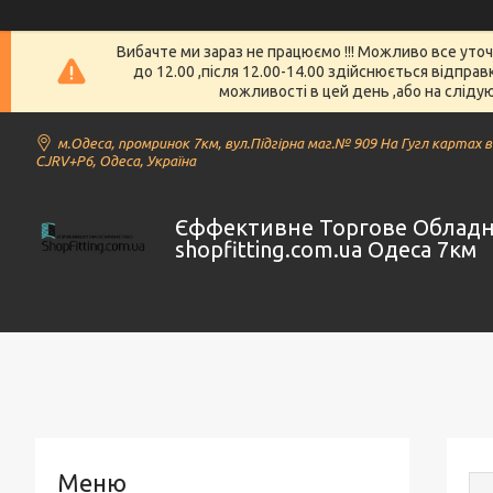
Вибачте ми зараз не працюємо !!! Можливо все уто
до 12.00 ,після 12.00-14.00 здійснюється відпра
можливості в цей день ,або на слідую
м.Одеса, промринок 7км, вул.Підгірна маг.№ 909 На Гугл картах 
CJRV+P6, Одеса, Україна
Єффективне Торгове Облад
shopfitting.com.ua Одеса 7км