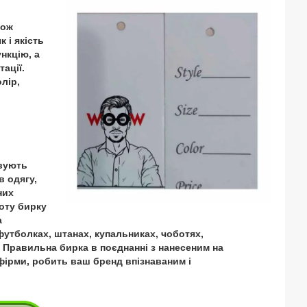
кож
 і якість
нкцію, а
тації.
лір,
вують
в одягу,
них
тоту бирку
а
футболках, штанах, купальниках, чоботях,
і. Правильна бирка в поєднанні з нанесеним на
ірми, робить ваш бренд впізнаваним і