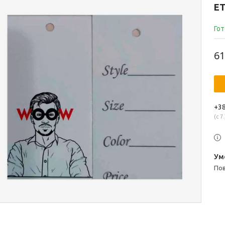
ЕТ
Гот
61
+38
с 7.
п