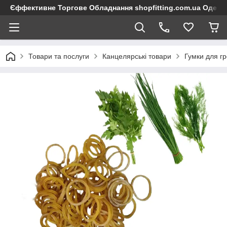
Єффективне Торгове Обладнання shopfitting.com.ua Одеса
Товари та послуги
Канцелярські товари
Гумки для г