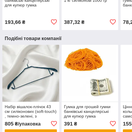
банківські канцелярські
1 кг силіконові 1000 гр
гумк
для купюр гумка
банк
силіконова для фіксації
банк
банкнот 500 гр
193,66
387,32
78,
₴
₴
Подібні товари компанії
Набір вішалок-плічок 43
Гумка для грошей гумки
Цінн
см силіконових (soft-touch)
банківські канцелярські
коль
, темно-зелені, з
для купюр гумка
само
перекладиною та гачками,
силіконова для фіксації
цінн
805
391
155
₴/упаковка
₴
10 шт.
банкнот 1000 гр
това