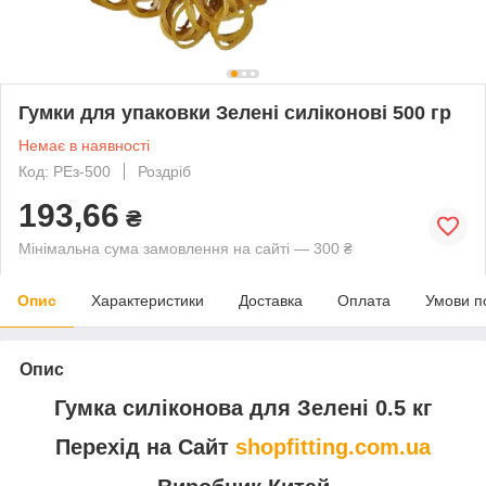
Гумки для упаковки Зелені силіконові 500 гр
Немає в наявності
Код: РЕз-500
Роздріб
193,66
₴
Мінімальна сума замовлення на сайті — 300 ₴
Опис
Характеристики
Доставка
Оплата
Умови п
Опис
Гумка силіконова для Зелені 0.5 кг
Перехід на Сайт
shopfitting.com.ua