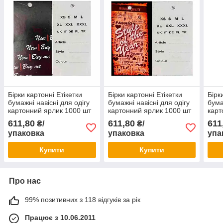
Бірки картонні Етікетки
Бірки картонні Етікетки
Бірк
бумажні навісні для одігу
бумажні навісні для одігу
бума
картонний ярлик 1000 шт
картонний ярлик 1000 шт
карт
611,80
611,80
611
₴/
₴/
упаковка
упаковка
упа
Купити
Купити
Про нас
99% позитивних з 118 відгуків за рік
Працює з 10.06.2011