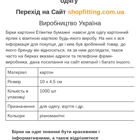
одягу
Перехід на Сайт
shopfitting.com.ua
Виробництво Україна
Бірки картонні Етікетки бумажні навісні для одігу картонний
ярлик є візитною карткою будь-якого виробу. На них є вся
інформація для покупця, де і ким був зроблений товар, до
якого бренду він відноситься, як за ним доглядати, також
часто на бирках вказані адреси та телефони фірми-
виробника, дана посилання на сайт компанії і багато іншого.
Матеріал
картон
Розмір
10 х 4,5 см
Кількість в
1000 шт
упаковці
Призначення
для одягу, взуття і др.
Кольори
різноманітні
Бірки на одяг повинні бути красивими і
інформативними, а також відрізнятися