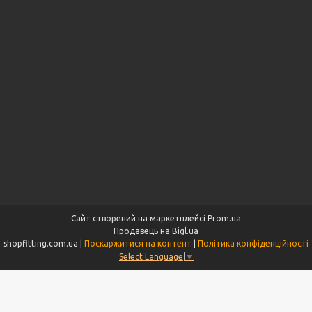
Сайт створений на маркетплейсі
Prom.ua
Продавець на Bigl.ua
shopfitting.com.ua |
Поскаржитися на контент
|
Політика конфіденційності
Select Language
▼