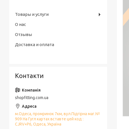
Товары и услуги
О нас
Отзывы
Доставка и оплата
Контакти
shopfitting.com.ua
м.Одеса, промринок 7км, вул.Підгірна маг.№
909 На Гугл картах вставте цей код :
CJRV+P6, Одеса, Україна