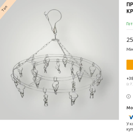
П
Топ
КР
Гот
25
Мін
+38
с 7.
У к
куп