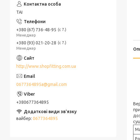
ТАІ
+380 (67) 736-48-95
с 7.
Менеджер
+380 (93) 021-20-28
с 7.
Менеджер
Оп
http://www.shopfitting.com.ua
0677364895a@gmail.com
+380677364895
Вер
при
доз
вайбер
0677364895
суш
М
Ро