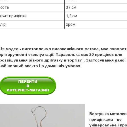
сота
37 см
хват прищіпки
1,5 см
лір
хром
Ця модель виготовлена з високоякісного метала, має поворотн
для зручності експлуатації. Парасолька має 20 прищіпок для
розвішування різного дріб'язку в торгівлі. Застосування даної
найширший спектр і в домашніх умовах.
Вертушка металев
прищіпками - це
універсальне і пр