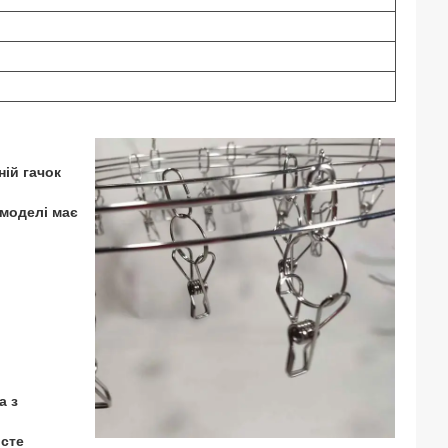
ій гачок
 моделі має
а з
осте