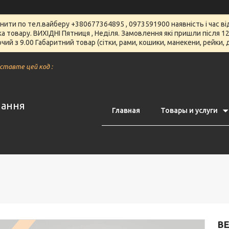
чнити по тел.вайберу +380677364895 , 0973591900 наявність і час 
вка товару. ВИХІДНІ Пятниця , Неділя. Замовлення які пришли після
чий з 9.00 Габаритний товар (сітки, рами, кошики, манекени, рейки,
вставте цей код :
нання
Главная
Товары и услуги
В