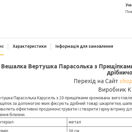
п
ис
Характеристики
Інформація для замовлення
Вешалка Вертушка Парасолька з Прищіпкам
дрібнич
Перехід на Сайт
shop
Виробник К
тушка Парасолька Карусель з 20 прищіпками хромована виготовлені
щіпок за допомогою яких фіксують дрібний товар: шкарпетки, шапки
волить ефективно продемонструвати і створити гарну вітрину дл
іння білизни.
атеріал
метал
змір
36 см