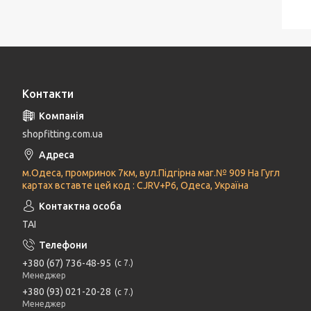
Контакти
shopfitting.com.ua
м.Одеса, промринок 7км, вул.Підгірна маг.№ 909 На Гугл
картах вставте цей код : CJRV+P6, Одеса, Україна
ТАІ
+380 (67) 736-48-95
с 7.
Менеджер
+380 (93) 021-20-28
с 7.
Менеджер