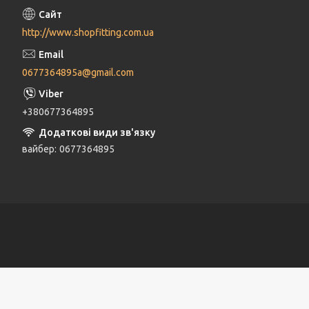
http://www.shopfitting.com.ua
0677364895a@gmail.com
+380677364895
вайбер
0677364895