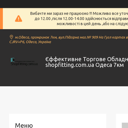
Вибачте ми зараз не працюємо !!! Можливо все уто
до 12.00 ,після 12.00-14.00 здійснюється відпра
можливості в цей день ,або на слідую
м.Одеса, промринок 7км, вул.Підгірна маг.№ 909 На Гугл картах 
CJRV+P6, Одеса, Україна
Єффективне Торгове Облад
shopfitting.com.ua Одеса 7км