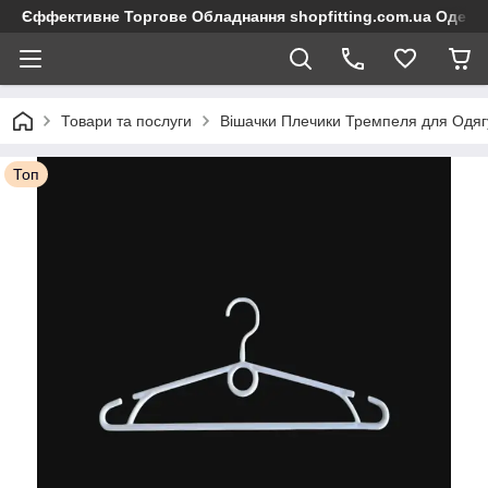
Єффективне Торгове Обладнання shopfitting.com.ua Одеса
Товари та послуги
Вішачки Плечики Тремпеля для Одяг
Топ