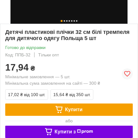
Детячі пластикові плічки 32 см білі тремпеля
для дитячого одягу Польща 5 шт
Готово до відправки
Код: ППБ-32
Тільки опт
17,94
₴
Мінімальне замовлення — 5 шт.
Мінімальна сума замовлення на сайті — 300 ₴
17,02 ₴
від 100 шт.
15,64 ₴
від 350 шт.
Купити
або
Купити з