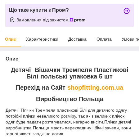
Що таке купити з Пром?
Замовлення під захистом
Опис
Характеристики
Доставка
Оплата
Умови п
Опис
Детячі Вішачки Тремпеля Пластикові
Білі польські упаковка 5 шт
Перехід на Сайт
shopfitting.com.ua
Виробництво Польща
Детячі Плічки Тремпеля пластикові Білі для дитячого одягу
потрібні плічки невеликого розміру, так як з великих плічок
одяг буде падати розтягуватися, негарно висіти.Плічки детячі
виробництва Польща мають перекладину і бічні зачепи, вони
гарної якості гладкі на дотик