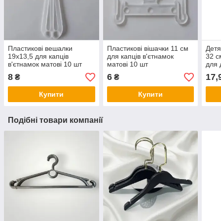
Пластикові вешалки
Пластикові вішачки 11 см
Детя
19х13,5 для капців
для капців в'єтнамок
32 с
в'єтнамок матові 10 шт
матові 10 шт
для 
Пол
8
6
17,
₴
₴
Купити
Купити
Подібні товари компанії