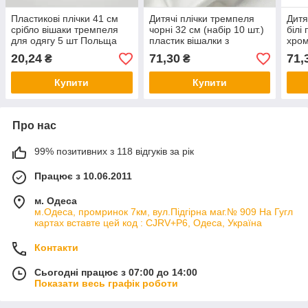
Пластикові плічки 41 см
Дитячі плічки тремпеля
Дитя
срібло вішаки тремпеля
чорні 32 см (набір 10 шт.)
білі
для одягу 5 шт Польща
пластик вішалки з
хром
хромованим гачком для
дитя
20,24
71,30
71,
₴
₴
дитячого одягу в будинок і
10 ш
для торгівлі
Купити
Купити
Про нас
99% позитивних з 118 відгуків за рік
Працює з 10.06.2011
м. Одеса
м.Одеса, промринок 7км, вул.Підгірна маг.№ 909 На Гугл
картах вставте цей код : CJRV+P6, Одеса, Україна
Контакти
Сьогодні працює з 07:00 до 14:00
Показати весь графік роботи