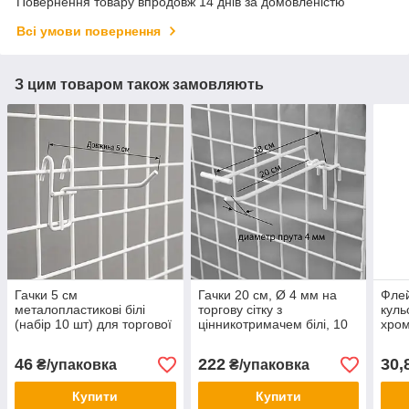
Повернення товару впродовж 14 днів за домовленістю
Всі умови повернення
З цим товаром також замовляють
Гачки 5 см
Гачки 20 см, Ø 4 мм на
Флей
металопластикові білі
торгову сітку з
куль
(набір 10 шт) для торгової
цінникотримачем білі, 10
хром
сітки з коміркою 5х5 см
шт.
46
222
30,
₴/упаковка
₴/упаковка
Купити
Купити