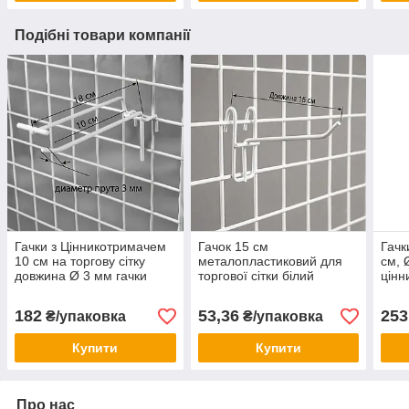
Подібні товари компанії
Гачки з Цінникотримачем
Гачок 15 см
Гачк
10 см на торгову сітку
металопластиковий для
см, 
довжина Ø 3 мм гачки
торгової сітки білий
цінн
торговельні металеві білі
(комплект 10 шт.) для
упак
упаковка 10 шт
комірки 5х5 см
182
53,36
253
₴/упаковка
₴/упаковка
Купити
Купити
Про нас