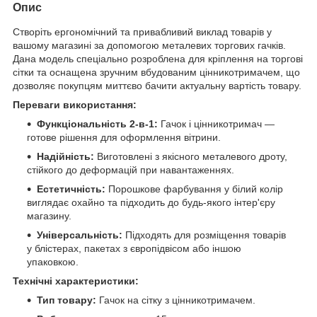
Опис
Створіть ергономічний та привабливий виклад товарів у
вашому магазині за допомогою металевих торгових гачків.
Дана модель спеціально розроблена для кріплення на торгові
сітки та оснащена зручним вбудованим цінникотримачем, що
дозволяє покупцям миттєво бачити актуальну вартість товару.
Переваги використання:
Функціональність 2-в-1:
Гачок і цінникотримач —
готове рішення для оформлення вітрини.
Надійність:
Виготовлені з якісного металевого дроту,
стійкого до деформацій при навантаженнях.
Естетичність:
Порошкове фарбування у білий колір
виглядає охайно та підходить до будь-якого інтер'єру
магазину.
Універсальність:
Підходять для розміщення товарів
у блістерах, пакетах з європідвісом або іншою
упаковкою.
Технічні характеристики:
Тип товару:
Гачок на сітку з цінникотримачем.