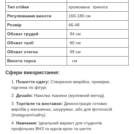
Тип стійки
хромована тринога
Регулювання висоти
160-180 см
Розмір
46-48
Обхват грудей
94 см
Обхват талії
80 см
Обхват стегон
99 см
Висота торса
см
Сфери використання:
Пошиття одягу:
Створення викрійок, примірки,
підгонка по фігурі.
Дизайн:
Наколка тканини (муляжний метод).
Торгівля та виставки:
Демонстрація готових
виробів у магазинах, шоурумах ,або для фотосесій
(Instagram/сайту).
Навчання:
Ідеальний варіант для студентів
профільних ВНЗ та курсів крою та шиття.