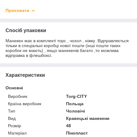
Приховати
Спосіб упаковки
Манекен має в комплекті торс , чохол , ніжку .Відправляється
тільки в спеціальні коробці нової пошти (інші пошти таких
коробок не мають) , якщо манекенів багато ,то можлива
відправка в флешбоксі.
Характеристики
Основні
Виробник
Torg-CITY
Країна виробник
Польща
Тип
Чоловічі
Вид
Кравецькі манекени
Розмір
48
Матеріал
Пінопласт