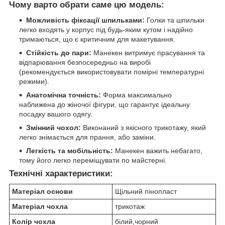
Чому варто обрати саме цю модель:
Можливість фіксації шпильками:
Голки та шпильки
легко входять у корпус під будь-яким кутом і надійно
тримаються, що є критичним для макетування.
Стійкість до пари:
Манекен витримує прасування та
відпарювання безпосередньо на виробі
(рекомендується використовувати помірні температурні
режими).
Анатомічна точність:
Форма максимально
наближена до жіночої фігури, що гарантує ідеальну
посадку вашого одягу.
Змінний чохол:
Виконаний з якісного трикотажу, який
легко знімається для прання, або заміни.
Легкість та мобільність:
Манекен важить небагато,
тому його легко переміщувати по майстерні.
Технічні характеристики:
Матеріал основи
Щільний пінопласт
Матеріал чохла
трикотаж
Колір чохла
білий,чорний