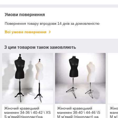
Умови повернення
Повернення товару впродовж 14 днів за домовленістю
Всі умови повернення
З цим товаром також замовляють
Жіночий кравецький
Жіночий кравецький
Жіно
манекен 34-36 \ 40-42 \ XS
манекен 38-40 \ 44-46 \S
мане
S м'який(пінопласт)на
M м'який (пінопласт) на
M м'