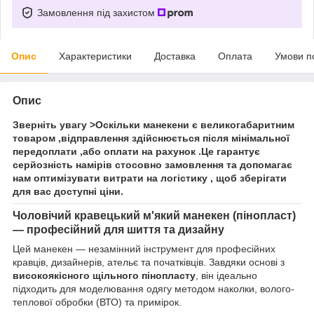
Замовлення під захистом
Опис
Характеристики
Доставка
Оплата
Умови п
Опис
Зверніть увагу
>Оскільки манекени є великогабаритним
товаром ,відправлення здійснюється після
мінімальної
передоплати
,або
оплати на рахунок
.Це гарантує
серйозність намірів стосовно замовлення та допомагає
нам оптимізувати витрати на логістику , щоб зберігати
для вас доступні ціни.
Чоловічий кравецький м'який манекен (пінопласт)
— професійний для шиття та дизайну
Цей манекен — незамінний інструмент для професійних
кравців, дизайнерів, ательє та початківців. Завдяки основі з
високоякісного щільного пінопласту
, він ідеально
підходить для моделювання одягу методом наколки, волого-
теплової обробки (ВТО) та примірок.