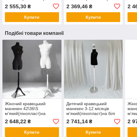
деревяній ніжці
хромованій ніжці чорний,
хром
2 555,30
2 369,46
2 4
₴
₴
чорний,білий професійний
білий для шиття та
біли
для шиття та дизайну
дизайну
диза
Купити
Купити
Подібні товари компанії
Жіночий кравецький
Дитячий кравецький
Жіно
манекен 42\36\S
манекен 3-12 місяців
ман
м'який(пінопласт)на
м'який(пінопласт)на білі
м'як
дерев'яній ніжці
круглі дерев'яній ніжці
дере
2 648,22
2 741,14
2 9
₴
₴
чорний,білий професійний
чорний, білий для шиття
,чор
для шиття та дизайну
та дизайну
шитт
Купити
Купити