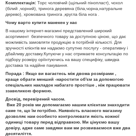
Комплектація:
Торс чоловічий (щільний пінопласт), чохол
(білий ,чорний), тринога деревяна (біла,чорна,натуральне
дерево), хромована тринога ,кругла біла нога .
Чому варто купити манекен у нас
В нашому інтернет-магазині представлений широкий
асортимент безпечного товару за доступною ціною, що дає
можливість замовляти продукцію в потрібній кількості. Для
зручності клієнтів ми надаємо супутню послугу - оперативну і
дбайливу доставку.Купуючи у нас отримаете консультацію по
підбору розміру оріїнтуючись на вашу специфіку, швидка
доставка та надійне пакування.
Порада
:
Якщо ви вагаєтесь між двома розмірами ,
краще обрати менший -наростити об'єм за допомогою
спеціальних накладок набагато простіше , ніж працювати
ззавеликою формою.
Досвід, перевірений часом.
Вже 20 років ми допомагаємо нашим клієнтам знаходити
саме те, що їм потрібно. Наявність власного магазину
дозволяє нам особисто контролювати якість кожної
одиниці товару перед відправкою. Ми цінуємо вашу
довіру, адже саме завдяки вам ми розвиваємося вже два
десятиліття.