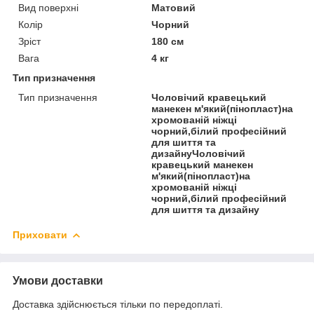
Вид поверхні
Матовий
Колір
Чорний
Зріст
180 см
Вага
4 кг
Тип призначення
Тип призначення
Чоловічий кравецький
манекен м'який(пінопласт)на
хромованій ніжці
чорний,білий професійний
для шиття та
дизайнуЧоловічий
кравецький манекен
м'який(пінопласт)на
хромованій ніжці
чорний,білий професійний
для шиття та дизайну
Приховати
Умови доставки
Доставка здійснюється тільки по передоплаті.