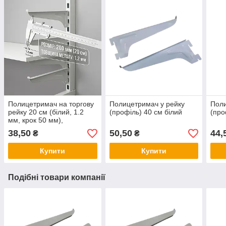
Полицетримач на торгову
Полицетримач у рейку
Поли
рейку 20 см (білий, 1.2
(профіль) 40 см білий
(про
мм, крок 50 мм),
кронштейн для полиці
38,50
50,50
44,
₴
₴
лівий/правий
Купити
Купити
Подібні товари компанії