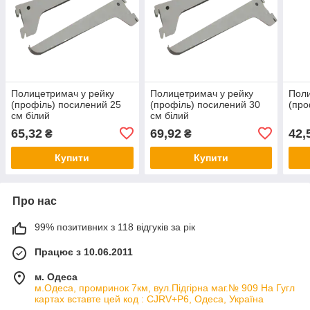
Полицетримач у рейку
Полицетримач у рейку
Поли
(профіль) посилений 25
(профіль) посилений 30
(про
см білий
см білий
65,32
69,92
42,
₴
₴
Купити
Купити
Про нас
99% позитивних з 118 відгуків за рік
Працює з 10.06.2011
м. Одеса
м.Одеса, промринок 7км, вул.Підгірна маг.№ 909 На Гугл
картах вставте цей код : CJRV+P6, Одеса, Україна