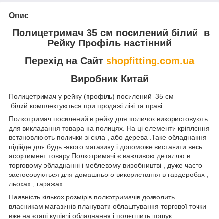
Опис
Полицетримач 35 см посилений білий в
Рейку Профіль настінний
Перехід на Сайт
shopfitting.com.ua
Виробник Китай
Полицетримач у рейку (профіль) посилений 35 см
білий комплектуються при продажі ліві та праві.
Полкотримач посилений в рейку для поличок використовують
для викладання товара на полицях. На ці елементи кріплення
встановлюють полички зі скла , або дерева .Таке обладнання
підійде для будь -якого магазину і допоможе виставити весь
асортимент товару.Полкотримачі є важливою деталлю в
торговому обладнанні і меблевому виробництві , дуже часто
застосовуються для домашнього використання в гардеробах ,
льохах , гаражах.
Наявність кількох розмірів полкотримачів дозволить
власникам магазинів планувати облаштування торгової точки
вже на єтапі купівлі обладнання і полегшить пошук