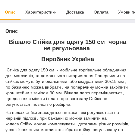
Опис
Характеристики
Доставка
Оплата
Умови п
Опис
Вішало Стійка для одягу 150 см чорна
не регульована
Виробник Україна
Стійка для одягу 150 см - мобільне торгівельне обладнання
для магазинів, та домашнього використання.Поперечини на
стійках можуть бути овальними ,або квадратними 30х15 мм ,
по бажанню можна вибрати , на поперечину можна закріпити
кронштейни з зачіпом 30 мм. Вішала легко переміщаються,
що дозволяє міняти і план торгового залу.Стійка не
регулюється ,повністтю розбірна.
На ніжках стійки знаходяться пятаки , які регулюються на
нерівній підлозі , при бажанні їх можна замінити на
колеса.Стійку можна комплекувати деталями різних розмірів,
у вас з'являється можливість зібрати стійку регульовану по