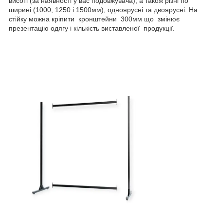
висоті (за наявності у вас подовжувача), а також різні по
ширині (1000, 1250 і 1500мм), одноярусні та двоярусні. На
стійку можна кріпити кронштейни 300мм що змінює
презентацію одягу і кількість виставленої продукції.