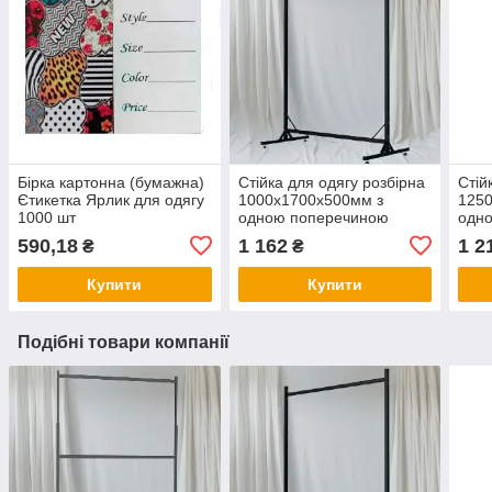
Бірка картонна (бумажна)
Стійка для одягу розбірна
Стій
Єтикетка Ярлик для одягу
1000х1700х500мм з
125
1000 шт
одною поперечиною
одн
чорна не регульована
чорн
590,18
1 162
1 2
₴
₴
Купити
Купити
Подібні товари компанії