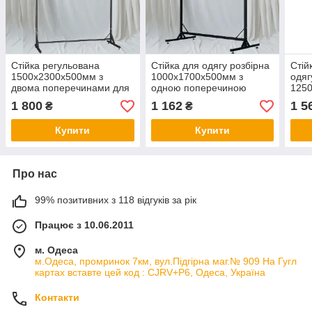
Стійка регульована
Стійка для одягу розбірна
Стій
1500х2300х500мм з
1000х1700х500мм з
одяг
двома поперечинами для
одною поперечиною
125
одягу розбірна чорна
чорна не регульована
одн
1 800
1 162
1 5
₴
₴
чор
Купити
Купити
Про нас
99% позитивних з 118 відгуків за рік
Працює з 10.06.2011
м. Одеса
м.Одеса, промринок 7км, вул.Підгірна маг.№ 909 На Гугл
картах вставте цей код : CJRV+P6, Одеса, Україна
Контакти